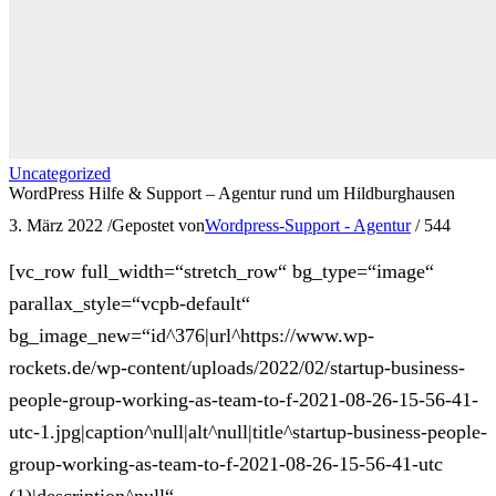
Uncategorized
WordPress Hilfe & Support – Agentur rund um Hildburghausen
3. März 2022
/
Gepostet von
Wordpress-Support - Agentur
/
544
[vc_row full_width=“stretch_row“ bg_type=“image“
parallax_style=“vcpb-default“
bg_image_new=“id^376|url^https://www.wp-
rockets.de/wp-content/uploads/2022/02/startup-business-
people-group-working-as-team-to-f-2021-08-26-15-56-41-
utc-1.jpg|caption^null|alt^null|title^startup-business-people-
group-working-as-team-to-f-2021-08-26-15-56-41-utc