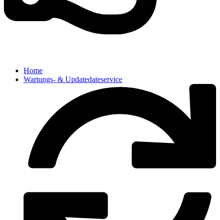
Home
Wartungs- & Updatedateservice