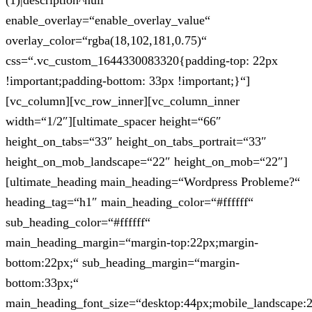
(1)|description^null“
enable_overlay=“enable_overlay_value“
overlay_color=“rgba(18,102,181,0.75)“
css=“.vc_custom_1644330083320{padding-top: 22px
!important;padding-bottom: 33px !important;}“]
[vc_column][vc_row_inner][vc_column_inner
width=“1/2″][ultimate_spacer height=“66″
height_on_tabs=“33″ height_on_tabs_portrait=“33″
height_on_mob_landscape=“22″ height_on_mob=“22″]
[ultimate_heading main_heading=“Wordpress Probleme?“
heading_tag=“h1″ main_heading_color=“#ffffff“
sub_heading_color=“#ffffff“
main_heading_margin=“margin-top:22px;margin-
bottom:22px;“ sub_heading_margin=“margin-
bottom:33px;“
main_heading_font_size=“desktop:44px;mobile_landscape: