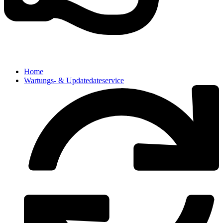
Home
Wartungs- & Updatedateservice