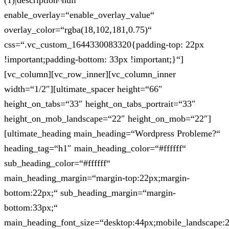
(1)|description^null“
enable_overlay=“enable_overlay_value“
overlay_color=“rgba(18,102,181,0.75)“
css=“.vc_custom_1644330083320{padding-top: 22px
!important;padding-bottom: 33px !important;}“]
[vc_column][vc_row_inner][vc_column_inner
width=“1/2″][ultimate_spacer height=“66″
height_on_tabs=“33″ height_on_tabs_portrait=“33″
height_on_mob_landscape=“22″ height_on_mob=“22″]
[ultimate_heading main_heading=“Wordpress Probleme?“
heading_tag=“h1″ main_heading_color=“#ffffff“
sub_heading_color=“#ffffff“
main_heading_margin=“margin-top:22px;margin-
bottom:22px;“ sub_heading_margin=“margin-
bottom:33px;“
main_heading_font_size=“desktop:44px;mobile_landscape: