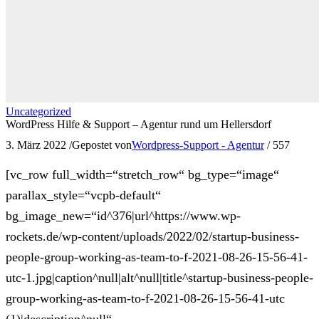
Uncategorized
WordPress Hilfe & Support – Agentur rund um Hellersdorf
3. März 2022
/
Gepostet von
Wordpress-Support - Agentur
/
557
[vc_row full_width=“stretch_row“ bg_type=“image“
parallax_style=“vcpb-default“
bg_image_new=“id^376|url^https://www.wp-
rockets.de/wp-content/uploads/2022/02/startup-business-
people-group-working-as-team-to-f-2021-08-26-15-56-41-
utc-1.jpg|caption^null|alt^null|title^startup-business-people-
group-working-as-team-to-f-2021-08-26-15-56-41-utc