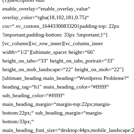
(1)|description^null“
enable_overlay=“enable_overlay_value“
overlay_color=“rgba(18,102,181,0.75)“
css=“.vc_custom_1644330083320{padding-top: 22px
!important;padding-bottom: 33px !important;}“]
[vc_column][vc_row_inner][vc_column_inner
width=“1/2″][ultimate_spacer height=“66″
height_on_tabs=“33″ height_on_tabs_portrait=“33″
height_on_mob_landscape=“22″ height_on_mob=“22″]
[ultimate_heading main_heading=“Wordpress Probleme?“
heading_tag=“h1″ main_heading_color=“#ffffff“
sub_heading_color=“#ffffff“
main_heading_margin=“margin-top:22px;margin-
bottom:22px;“ sub_heading_margin=“margin-
bottom:33px;“
main_heading_font_size=“desktop:44px;mobile_landscape: