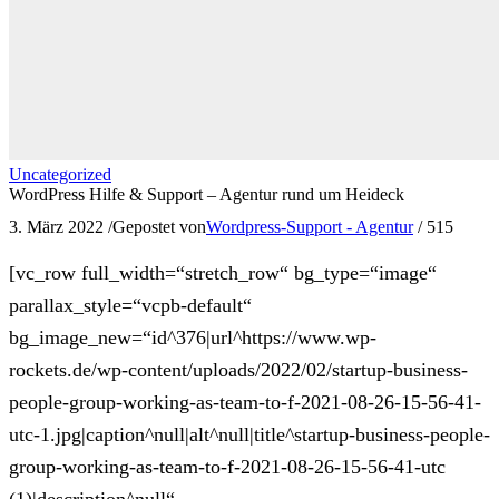
Uncategorized
WordPress Hilfe & Support – Agentur rund um Heideck
3. März 2022
/
Gepostet von
Wordpress-Support - Agentur
/
515
[vc_row full_width=“stretch_row“ bg_type=“image“
parallax_style=“vcpb-default“
bg_image_new=“id^376|url^https://www.wp-
rockets.de/wp-content/uploads/2022/02/startup-business-
people-group-working-as-team-to-f-2021-08-26-15-56-41-
utc-1.jpg|caption^null|alt^null|title^startup-business-people-
group-working-as-team-to-f-2021-08-26-15-56-41-utc