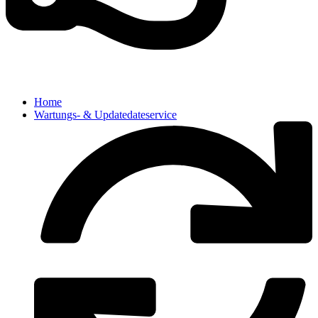
Home
Wartungs- & Updatedateservice