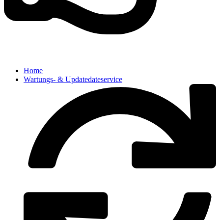
Home
Wartungs- & Updatedateservice