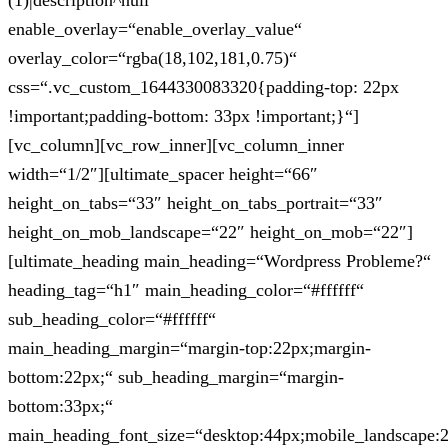
(1)|description^null“
enable_overlay=“enable_overlay_value“
overlay_color=“rgba(18,102,181,0.75)“
css=“.vc_custom_1644330083320{padding-top: 22px
!important;padding-bottom: 33px !important;}“]
[vc_column][vc_row_inner][vc_column_inner
width=“1/2″][ultimate_spacer height=“66″
height_on_tabs=“33″ height_on_tabs_portrait=“33″
height_on_mob_landscape=“22″ height_on_mob=“22″]
[ultimate_heading main_heading=“Wordpress Probleme?“
heading_tag=“h1″ main_heading_color=“#ffffff“
sub_heading_color=“#ffffff“
main_heading_margin=“margin-top:22px;margin-
bottom:22px;“ sub_heading_margin=“margin-
bottom:33px;“
main_heading_font_size=“desktop:44px;mobile_landscape: