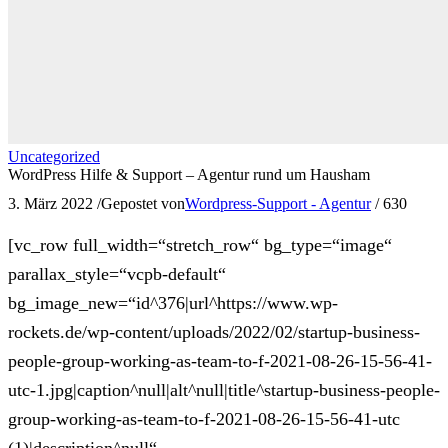
Uncategorized
WordPress Hilfe & Support – Agentur rund um Hausham
3. März 2022
/
Gepostet von
Wordpress-Support - Agentur
/
630
[vc_row full_width=“stretch_row“ bg_type=“image“
parallax_style=“vcpb-default“
bg_image_new=“id^376|url^https://www.wp-
rockets.de/wp-content/uploads/2022/02/startup-business-
people-group-working-as-team-to-f-2021-08-26-15-56-41-
utc-1.jpg|caption^null|alt^null|title^startup-business-people-
group-working-as-team-to-f-2021-08-26-15-56-41-utc