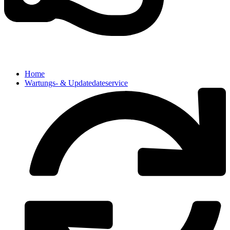
Home
Wartungs- & Updatedateservice