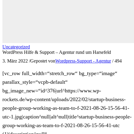
Uncategorized
WordPress Hilfe & Support – Agentur rund um Harsefeld
3. März 2022
/
Gepostet von
Wordpress-Support - Agentur
/
494
[vc_row full_width=“stretch_row“ bg_type=“image“
parallax_style=“vcpb-default“
bg_image_new=“id^376|url^https://www.wp-
rockets.de/wp-content/uploads/2022/02/startup-business-
people-group-working-as-team-to-f-2021-08-26-15-56-41-
utc-1.jpg|caption^null|alt^null|title^startup-business-people-
group-working-as-team-to-f-2021-08-26-15-56-41-utc