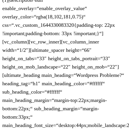
(1)|description^null“
enable_overlay=“enable_overlay_value“
overlay_color=“rgba(18,102,181,0.75)“
css=“.vc_custom_1644330083320{padding-top: 22px
!important;padding-bottom: 33px !important;}“]
[vc_column][vc_row_inner][vc_column_inner
width=“1/2″][ultimate_spacer height=“66″
height_on_tabs=“33″ height_on_tabs_portrait=“33″
height_on_mob_landscape=“22″ height_on_mob=“22″]
[ultimate_heading main_heading=“Wordpress Probleme?“
heading_tag=“h1″ main_heading_color=“#ffffff“
sub_heading_color=“#ffffff“
main_heading_margin=“margin-top:22px;margin-
bottom:22px;“ sub_heading_margin=“margin-
bottom:33px;“
main_heading_font_size=“desktop:44px;mobile_landscape: