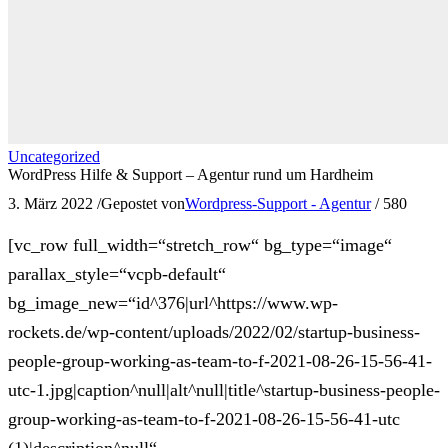
Uncategorized
WordPress Hilfe & Support – Agentur rund um Hardheim
3. März 2022
/
Gepostet von
Wordpress-Support - Agentur
/
580
[vc_row full_width=“stretch_row“ bg_type=“image“
parallax_style=“vcpb-default“
bg_image_new=“id^376|url^https://www.wp-
rockets.de/wp-content/uploads/2022/02/startup-business-
people-group-working-as-team-to-f-2021-08-26-15-56-41-
utc-1.jpg|caption^null|alt^null|title^startup-business-people-
group-working-as-team-to-f-2021-08-26-15-56-41-utc