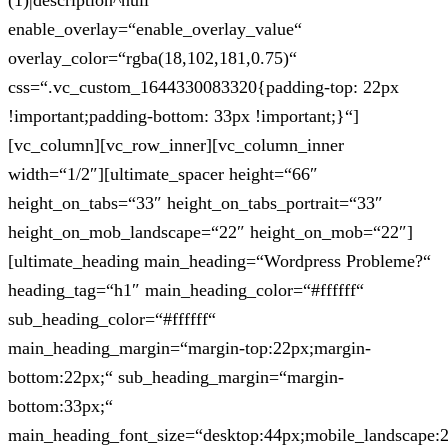
(1)|description^null“
enable_overlay=“enable_overlay_value“
overlay_color=“rgba(18,102,181,0.75)“
css=“.vc_custom_1644330083320{padding-top: 22px
!important;padding-bottom: 33px !important;}“]
[vc_column][vc_row_inner][vc_column_inner
width=“1/2″][ultimate_spacer height=“66″
height_on_tabs=“33″ height_on_tabs_portrait=“33″
height_on_mob_landscape=“22″ height_on_mob=“22″]
[ultimate_heading main_heading=“Wordpress Probleme?“
heading_tag=“h1″ main_heading_color=“#ffffff“
sub_heading_color=“#ffffff“
main_heading_margin=“margin-top:22px;margin-
bottom:22px;“ sub_heading_margin=“margin-
bottom:33px;“
main_heading_font_size=“desktop:44px;mobile_landscape: