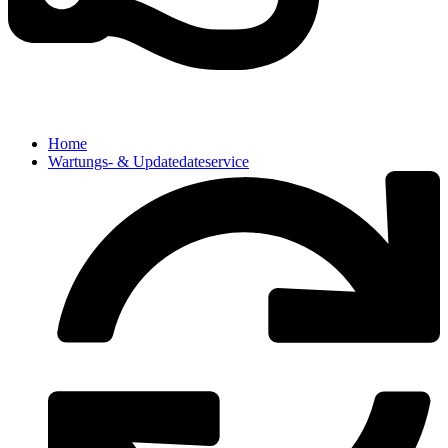
Home
Wartungs- & Updatedateservice