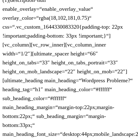
(1)|description^null“
enable_overlay=“enable_overlay_value“
overlay_color=“rgba(18,102,181,0.75)“
css=“.vc_custom_1644330083320{padding-top: 22px
!important;padding-bottom: 33px !important;}“]
[vc_column][vc_row_inner][vc_column_inner
width=“1/2″][ultimate_spacer height=“66″
height_on_tabs=“33″ height_on_tabs_portrait=“33″
height_on_mob_landscape=“22″ height_on_mob=“22″]
[ultimate_heading main_heading=“Wordpress Probleme?“
heading_tag=“h1″ main_heading_color=“#ffffff“
sub_heading_color=“#ffffff“
main_heading_margin=“margin-top:22px;margin-
bottom:22px;“ sub_heading_margin=“margin-
bottom:33px;“
main_heading_font_size=“desktop:44px;mobile_landscape: