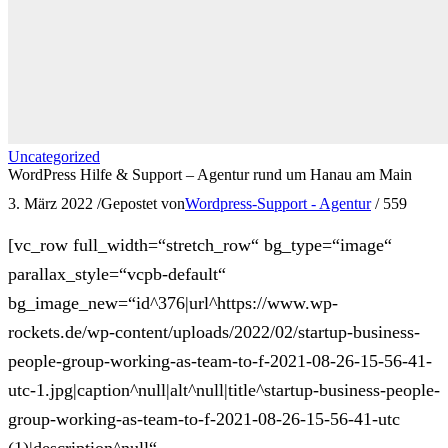
Uncategorized
WordPress Hilfe & Support – Agentur rund um Hanau am Main
3. März 2022
/
Gepostet von
Wordpress-Support - Agentur
/
559
[vc_row full_width=“stretch_row“ bg_type=“image“
parallax_style=“vcpb-default“
bg_image_new=“id^376|url^https://www.wp-
rockets.de/wp-content/uploads/2022/02/startup-business-
people-group-working-as-team-to-f-2021-08-26-15-56-41-
utc-1.jpg|caption^null|alt^null|title^startup-business-people-
group-working-as-team-to-f-2021-08-26-15-56-41-utc