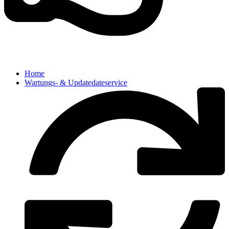
Home
Wartungs- & Updatedateservice