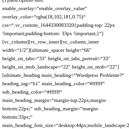
(1)|description^null“
enable_overlay=“enable_overlay_value“
overlay_color=“rgba(18,102,181,0.75)“
css=“.vc_custom_1644330083320{padding-top: 22px
!important;padding-bottom: 33px !important;}“]
[vc_column][vc_row_inner][vc_column_inner
width=“1/2″][ultimate_spacer height=“66″
height_on_tabs=“33″ height_on_tabs_portrait=“33″
height_on_mob_landscape=“22″ height_on_mob=“22″]
[ultimate_heading main_heading=“Wordpress Probleme?“
heading_tag=“h1″ main_heading_color=“#ffffff“
sub_heading_color=“#ffffff“
main_heading_margin=“margin-top:22px;margin-
bottom:22px;“ sub_heading_margin=“margin-
bottom:33px;“
main_heading_font_size=“desktop:44px;mobile_landscape: