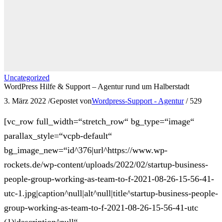
Uncategorized
WordPress Hilfe & Support – Agentur rund um Halberstadt
3. März 2022
/
Gepostet von
Wordpress-Support - Agentur
/
529
[vc_row full_width=“stretch_row“ bg_type=“image“
parallax_style=“vcpb-default“
bg_image_new=“id^376|url^https://www.wp-
rockets.de/wp-content/uploads/2022/02/startup-business-
people-group-working-as-team-to-f-2021-08-26-15-56-41-
utc-1.jpg|caption^null|alt^null|title^startup-business-people-
group-working-as-team-to-f-2021-08-26-15-56-41-utc