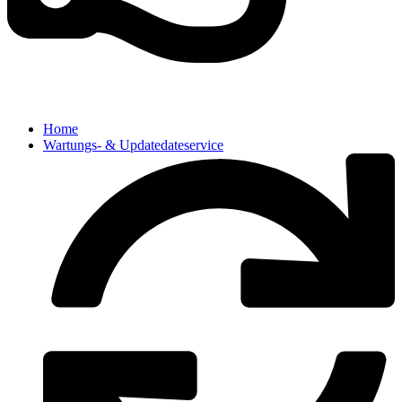
Home
Wartungs- & Updatedateservice