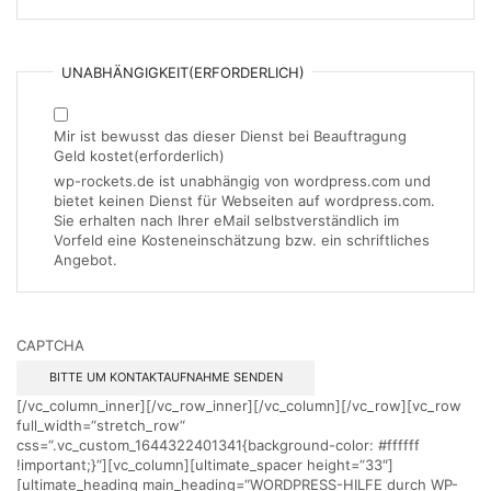
UNABHÄNGIGKEIT
(ERFORDERLICH)
Mir ist bewusst das dieser Dienst bei Beauftragung
Geld kostet
(erforderlich)
wp-rockets.de ist unabhängig von wordpress.com und
bietet keinen Dienst für Webseiten auf wordpress.com.
Sie erhalten nach Ihrer eMail selbstverständlich im
Vorfeld eine Kosteneinschätzung bzw. ein schriftliches
Angebot.
CAPTCHA
[/vc_column_inner][/vc_row_inner][/vc_column][/vc_row][vc_row
full_width=“stretch_row“
css=“.vc_custom_1644322401341{background-color: #ffffff
!important;}“][vc_column][ultimate_spacer height=“33″]
[ultimate_heading main_heading=“WORDPRESS-HILFE durch WP-