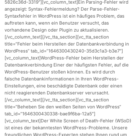
5826c36d-3319″][vc_column_text]Ein Parsing-Fehler wird
angezeigt: Syntax-Fehlermeldung? Der Parse-Fehler-
Syntaxfehler in WordPress ist ein häufiges Problem, das
auftreten kann, wenn ein Benutzer versucht, das
vorhandene Design oder Plugin zu aktualisieren.
[/vc_column_text][/vc_tta_section][vc_tta_section
title=“Fehler beim Herstellen der Datenbankverbindung in
WordPress“ tab_id=“1646300430240-35d3c1a3-b3e7″]
[vc_column_text]WordPress-Fehler beim Herstellen der
Datenbankverbindung Einer der häufigsten Fehler, auf die
WordPress-Benutzer stoßen können. Es wird durch
falsche Datenbankinformationen in Ihren WordPress-
Einstellungen, eine beschädigte Datenbank oder einen
nicht reagierenden Datenbankserver verursacht.
[/vc_column_text][/vc_tta_section][vc_tta_section
title=“Beheben Sie den weißen Seiten von WordPress“
tab_id=“1646300430338-bae9f6ba-12a5″]
[vc_column_text]Der White Screen of Death-Fehler (WSoD)
ist eines der bekanntesten WordPress-Probleme. Unsere
freundlichen WordPress-Experten stehen Ihnen rund um