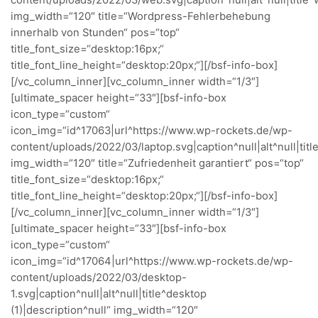
content/uploads/2022/03/web.svg|caption^null|alt^null|title^
img_width=“120″ title=“Wordpress-Fehlerbehebung
innerhalb von Stunden“ pos=“top“
title_font_size=“desktop:16px;“
title_font_line_height=“desktop:20px;“][/bsf-info-box]
[/vc_column_inner][vc_column_inner width=“1/3″]
[ultimate_spacer height=“33″][bsf-info-box
icon_type=“custom“
icon_img=“id^17063|url^https://www.wp-rockets.de/wp-
content/uploads/2022/03/laptop.svg|caption^null|alt^null|titl
img_width=“120″ title=“Zufriedenheit garantiert“ pos=“top“
title_font_size=“desktop:16px;“
title_font_line_height=“desktop:20px;“][/bsf-info-box]
[/vc_column_inner][vc_column_inner width=“1/3″]
[ultimate_spacer height=“33″][bsf-info-box
icon_type=“custom“
icon_img=“id^17064|url^https://www.wp-rockets.de/wp-
content/uploads/2022/03/desktop-
1.svg|caption^null|alt^null|title^desktop
(1)|description^null“ img_width=“120″