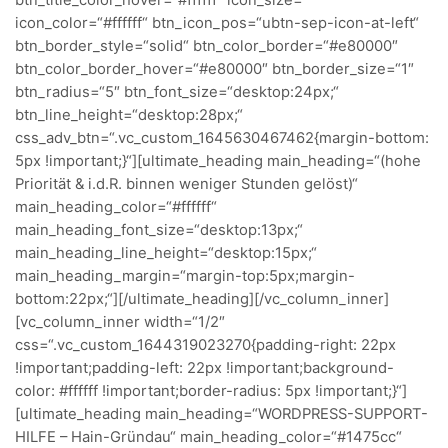
btn_title_color_hover=“#ffffff“ icon_size=““
icon_color=“#ffffff“ btn_icon_pos=“ubtn-sep-icon-at-left“
btn_border_style=“solid“ btn_color_border=“#e80000″
btn_color_border_hover=“#e80000″ btn_border_size=“1″
btn_radius=“5″ btn_font_size=“desktop:24px;“
btn_line_height=“desktop:28px;“
css_adv_btn=“.vc_custom_1645630467462{margin-bottom:
5px !important;}“][ultimate_heading main_heading=“(hohe
Priorität & i.d.R. binnen weniger Stunden gelöst)“
main_heading_color=“#ffffff“
main_heading_font_size=“desktop:13px;“
main_heading_line_height=“desktop:15px;“
main_heading_margin=“margin-top:5px;margin-
bottom:22px;“][/ultimate_heading][/vc_column_inner]
[vc_column_inner width=“1/2″
css=“.vc_custom_1644319023270{padding-right: 22px
!important;padding-left: 22px !important;background-
color: #ffffff !important;border-radius: 5px !important;}“]
[ultimate_heading main_heading=“WORDPRESS-SUPPORT-
HILFE – Hain-Gründau“ main_heading_color=“#1475cc“