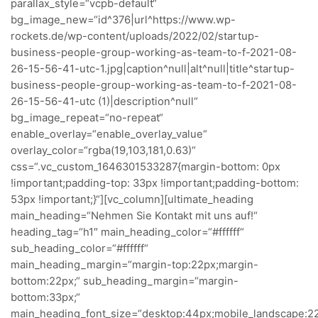
parallax_style=“vcpb-default“
bg_image_new=“id^376|url^https://www.wp-
rockets.de/wp-content/uploads/2022/02/startup-
business-people-group-working-as-team-to-f-2021-08-
26-15-56-41-utc-1.jpg|caption^null|alt^null|title^startup-
business-people-group-working-as-team-to-f-2021-08-
26-15-56-41-utc (1)|description^null“
bg_image_repeat=“no-repeat“
enable_overlay=“enable_overlay_value“
overlay_color=“rgba(19,103,181,0.63)“
css=“.vc_custom_1646301533287{margin-bottom: 0px
!important;padding-top: 33px !important;padding-bottom:
53px !important;}“][vc_column][ultimate_heading
main_heading=“Nehmen Sie Kontakt mit uns auf!“
heading_tag=“h1″ main_heading_color=“#ffffff“
sub_heading_color=“#ffffff“
main_heading_margin=“margin-top:22px;margin-
bottom:22px;“ sub_heading_margin=“margin-
bottom:33px;“
main_heading_font_size=“desktop:44px;mobile_landscape:22