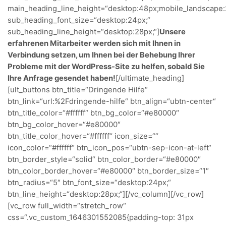
main_heading_line_height=“desktop:48px;mobile_landscape:
sub_heading_font_size=“desktop:24px;“
sub_heading_line_height=“desktop:28px;“]
Unsere
erfahrenen Mitarbeiter werden sich mit Ihnen in
Verbindung setzen, um Ihnen bei der Behebung Ihrer
Probleme mit der WordPress-Site zu helfen, sobald Sie
Ihre Anfrage gesendet haben!
[/ultimate_heading]
[ult_buttons btn_title=“Dringende Hilfe“
btn_link=“url:%2Fdringende-hilfe“ btn_align=“ubtn-center“
btn_title_color=“#ffffff“ btn_bg_color=“#e80000″
btn_bg_color_hover=“#e80000″
btn_title_color_hover=“#ffffff“ icon_size=““
icon_color=“#ffffff“ btn_icon_pos=“ubtn-sep-icon-at-left“
btn_border_style=“solid“ btn_color_border=“#e80000″
btn_color_border_hover=“#e80000″ btn_border_size=“1″
btn_radius=“5″ btn_font_size=“desktop:24px;“
btn_line_height=“desktop:28px;“][/vc_column][/vc_row]
[vc_row full_width=“stretch_row“
css=“.vc_custom_1646301552085{padding-top: 31px