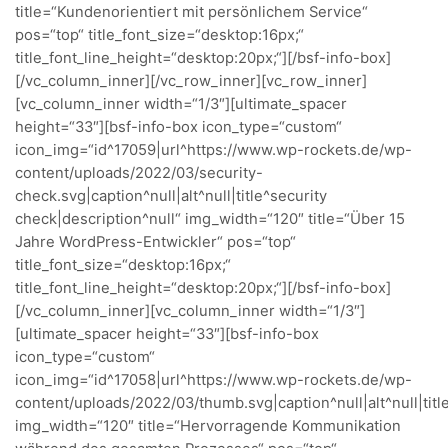
title=“Kundenorientiert mit persönlichem Service“
pos=“top“ title_font_size=“desktop:16px;“
title_font_line_height=“desktop:20px;“][/bsf-info-box]
[/vc_column_inner][/vc_row_inner][vc_row_inner]
[vc_column_inner width=“1/3″][ultimate_spacer
height=“33″][bsf-info-box icon_type=“custom“
icon_img=“id^17059|url^https://www.wp-rockets.de/wp-
content/uploads/2022/03/security-
check.svg|caption^null|alt^null|title^security
check|description^null“ img_width=“120″ title=“Über 15
Jahre WordPress-Entwickler“ pos=“top“
title_font_size=“desktop:16px;“
title_font_line_height=“desktop:20px;“][/bsf-info-box]
[/vc_column_inner][vc_column_inner width=“1/3″]
[ultimate_spacer height=“33″][bsf-info-box
icon_type=“custom“
icon_img=“id^17058|url^https://www.wp-rockets.de/wp-
content/uploads/2022/03/thumb.svg|caption^null|alt^null|titl
img_width=“120″ title=“Hervorragende Kommunikation