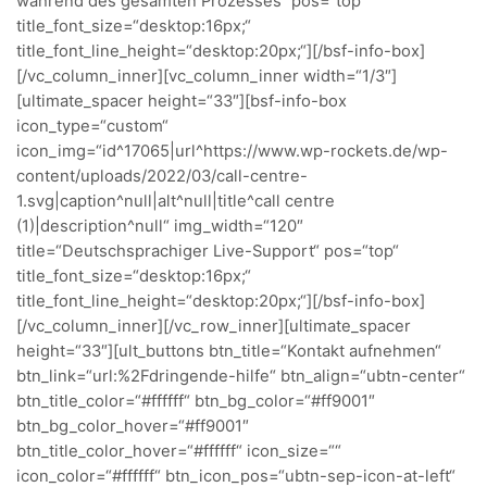
während des gesamten Prozesses“ pos=“top“
title_font_size=“desktop:16px;“
title_font_line_height=“desktop:20px;“][/bsf-info-box]
[/vc_column_inner][vc_column_inner width=“1/3″]
[ultimate_spacer height=“33″][bsf-info-box
icon_type=“custom“
icon_img=“id^17065|url^https://www.wp-rockets.de/wp-
content/uploads/2022/03/call-centre-
1.svg|caption^null|alt^null|title^call centre
(1)|description^null“ img_width=“120″
title=“Deutschsprachiger Live-Support“ pos=“top“
title_font_size=“desktop:16px;“
title_font_line_height=“desktop:20px;“][/bsf-info-box]
[/vc_column_inner][/vc_row_inner][ultimate_spacer
height=“33″][ult_buttons btn_title=“Kontakt aufnehmen“
btn_link=“url:%2Fdringende-hilfe“ btn_align=“ubtn-center“
btn_title_color=“#ffffff“ btn_bg_color=“#ff9001″
btn_bg_color_hover=“#ff9001″
btn_title_color_hover=“#ffffff“ icon_size=““
icon_color=“#ffffff“ btn_icon_pos=“ubtn-sep-icon-at-left“