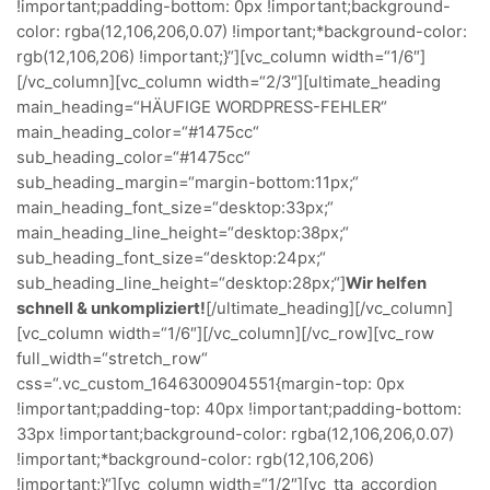
!important;padding-bottom: 0px !important;background-
color: rgba(12,106,206,0.07) !important;*background-color:
rgb(12,106,206) !important;}“][vc_column width=“1/6″]
[/vc_column][vc_column width=“2/3″][ultimate_heading
main_heading=“HÄUFIGE WORDPRESS-FEHLER“
main_heading_color=“#1475cc“
sub_heading_color=“#1475cc“
sub_heading_margin=“margin-bottom:11px;“
main_heading_font_size=“desktop:33px;“
main_heading_line_height=“desktop:38px;“
sub_heading_font_size=“desktop:24px;“
sub_heading_line_height=“desktop:28px;“]
Wir helfen
schnell & unkompliziert!
[/ultimate_heading][/vc_column]
[vc_column width=“1/6″][/vc_column][/vc_row][vc_row
full_width=“stretch_row“
css=“.vc_custom_1646300904551{margin-top: 0px
!important;padding-top: 40px !important;padding-bottom:
33px !important;background-color: rgba(12,106,206,0.07)
!important;*background-color: rgb(12,106,206)
!important;}“][vc_column width=“1/2″][vc_tta_accordion