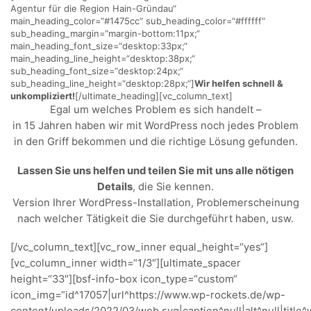
Agentur für die Region Hain-Gründau“
main_heading_color=“#1475cc“ sub_heading_color=“#ffffff“
sub_heading_margin=“margin-bottom:11px;“
main_heading_font_size=“desktop:33px;“
main_heading_line_height=“desktop:38px;“
sub_heading_font_size=“desktop:24px;“
sub_heading_line_height=“desktop:28px;“]
Wir helfen schnell &
unkompliziert!
[/ultimate_heading][vc_column_text]
Egal um welches Problem es sich handelt –
in 15 Jahren haben wir mit WordPress noch jedes Problem
in den Griff bekommen und die richtige Lösung gefunden.
Lassen Sie uns helfen und teilen Sie mit uns alle nötigen
Details
, die Sie kennen.
Version Ihrer WordPress-Installation, Problemerscheinung
nach welcher Tätigkeit die Sie durchgeführt haben, usw.
[/vc_column_text][vc_row_inner equal_height=“yes“]
[vc_column_inner width=“1/3″][ultimate_spacer
height=“33″][bsf-info-box icon_type=“custom“
icon_img=“id^17057|url^https://www.wp-rockets.de/wp-