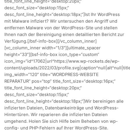
title_font_line_height=“desktop:20px;“
desc_font_size=“desktop:15px;“
desc_font_line_height=“desktop:18px;“]Ist Ihr WordPress
mit Malware infiziert? Wir untersuchen den Angriff und
entfernen Malware von der WordPress-Site und stellen
Ihnen nach der Bereinigung einen detaillierten Bericht zur
Verfügung.[/bsf-info-box][/vc_column_inner]
[vc_column_inner width=“1/3″][ultimate_spacer
height=“33″][bsf-info-box icon_type=“custom“
icon_img=“id^17062|url^https://www.wp-rockets.de/wp-
content/uploads/2022/03/profile.svg|caption^null|alt^null|titl
img_width=“120″ title=“WORDPRESS-WEBSITE
REPARATUR“ pos=“top“ title_font_size=“desktop:16px;“
title_font_line_height=“desktop:20px;“
desc_font_size=“desktop:15px;“
desc_font_line_height=“desktop:18px;“]Wir bereinigen alle
infizierten Dateien, Datenbankeinträge und WordPress-
Hintertüren. Wir reparieren die infizierten Dateien
umgehend. Holen Sie sich Hilfe beim Beheben von wp-
config- und PHP-Fehlern auf Ihrer WordPress-Site.