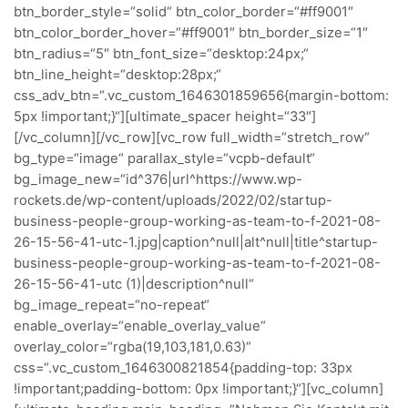
btn_border_style=“solid“ btn_color_border=“#ff9001″
btn_color_border_hover=“#ff9001″ btn_border_size=“1″
btn_radius=“5″ btn_font_size=“desktop:24px;“
btn_line_height=“desktop:28px;“
css_adv_btn=“.vc_custom_1646301859656{margin-bottom:
5px !important;}“][ultimate_spacer height=“33″]
[/vc_column][/vc_row][vc_row full_width=“stretch_row“
bg_type=“image“ parallax_style=“vcpb-default“
bg_image_new=“id^376|url^https://www.wp-
rockets.de/wp-content/uploads/2022/02/startup-
business-people-group-working-as-team-to-f-2021-08-
26-15-56-41-utc-1.jpg|caption^null|alt^null|title^startup-
business-people-group-working-as-team-to-f-2021-08-
26-15-56-41-utc (1)|description^null“
bg_image_repeat=“no-repeat“
enable_overlay=“enable_overlay_value“
overlay_color=“rgba(19,103,181,0.63)“
css=“.vc_custom_1646300821854{padding-top: 33px
!important;padding-bottom: 0px !important;}“][vc_column]