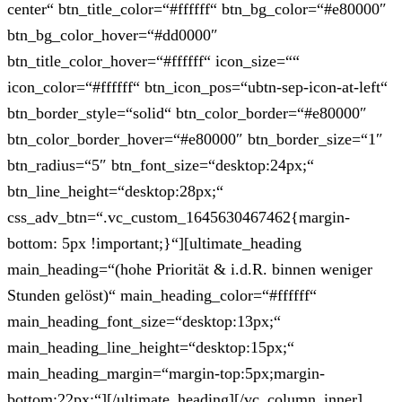
center“ btn_title_color=“#ffffff“ btn_bg_color=“#e80000″
btn_bg_color_hover=“#dd0000″
btn_title_color_hover=“#ffffff“ icon_size=““
icon_color=“#ffffff“ btn_icon_pos=“ubtn-sep-icon-at-left“
btn_border_style=“solid“ btn_color_border=“#e80000″
btn_color_border_hover=“#e80000″ btn_border_size=“1″
btn_radius=“5″ btn_font_size=“desktop:24px;“
btn_line_height=“desktop:28px;“
css_adv_btn=“.vc_custom_1645630467462{margin-
bottom: 5px !important;}“][ultimate_heading
main_heading=“(hohe Priorität & i.d.R. binnen weniger
Stunden gelöst)“ main_heading_color=“#ffffff“
main_heading_font_size=“desktop:13px;“
main_heading_line_height=“desktop:15px;“
main_heading_margin=“margin-top:5px;margin-
bottom:22px;“][/ultimate_heading][/vc_column_inner]