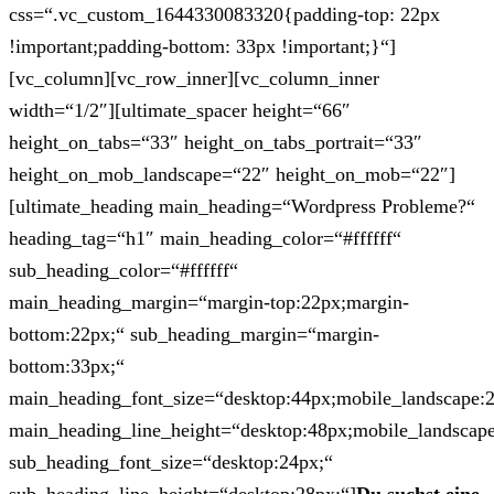
css=“.vc_custom_1644330083320{padding-top: 22px
!important;padding-bottom: 33px !important;}“]
[vc_column][vc_row_inner][vc_column_inner
width=“1/2″][ultimate_spacer height=“66″
height_on_tabs=“33″ height_on_tabs_portrait=“33″
height_on_mob_landscape=“22″ height_on_mob=“22″]
[ultimate_heading main_heading=“Wordpress Probleme?“
heading_tag=“h1″ main_heading_color=“#ffffff“
sub_heading_color=“#ffffff“
main_heading_margin=“margin-top:22px;margin-
bottom:22px;“ sub_heading_margin=“margin-
bottom:33px;“
main_heading_font_size=“desktop:44px;mobile_landscape:
main_heading_line_height=“desktop:48px;mobile_landscape
sub_heading_font_size=“desktop:24px;“