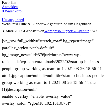
Favoriten
Anmelden
0
Warenkorb
Uncategorized
WordPress Hilfe & Support – Agentur rund um Hagenbach
3. März 2022
/
Gepostet von
Wordpress-Support - Agentur
/
542
[vc_row full_width=“stretch_row“ bg_type=“image“
parallax_style=“vcpb-default“
bg_image_new=“id^376|url^https://www.wp-
rockets.de/wp-content/uploads/2022/02/startup-business-
people-group-working-as-team-to-f-2021-08-26-15-56-41-
utc-1.jpg|caption^null|alt^null|title^startup-business-people-
group-working-as-team-to-f-2021-08-26-15-56-41-utc
(1)|description^null“
enable_overlay=“enable_overlay_value“
overlay_color=“rgba(18,102,181,0.75)“