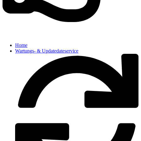
Home
Wartungs- & Updatedateservice