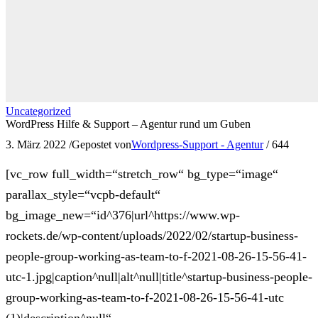
Uncategorized
WordPress Hilfe & Support – Agentur rund um Guben
3. März 2022
/
Gepostet von
Wordpress-Support - Agentur
/
644
[vc_row full_width=“stretch_row“ bg_type=“image“
parallax_style=“vcpb-default“
bg_image_new=“id^376|url^https://www.wp-
rockets.de/wp-content/uploads/2022/02/startup-business-
people-group-working-as-team-to-f-2021-08-26-15-56-41-
utc-1.jpg|caption^null|alt^null|title^startup-business-people-
group-working-as-team-to-f-2021-08-26-15-56-41-utc