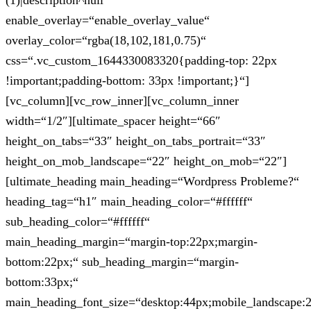
(1)|description^null“
enable_overlay=“enable_overlay_value“
overlay_color=“rgba(18,102,181,0.75)“
css=“.vc_custom_1644330083320{padding-top: 22px
!important;padding-bottom: 33px !important;}“]
[vc_column][vc_row_inner][vc_column_inner
width=“1/2″][ultimate_spacer height=“66″
height_on_tabs=“33″ height_on_tabs_portrait=“33″
height_on_mob_landscape=“22″ height_on_mob=“22″]
[ultimate_heading main_heading=“Wordpress Probleme?“
heading_tag=“h1″ main_heading_color=“#ffffff“
sub_heading_color=“#ffffff“
main_heading_margin=“margin-top:22px;margin-
bottom:22px;“ sub_heading_margin=“margin-
bottom:33px;“
main_heading_font_size=“desktop:44px;mobile_landscape: