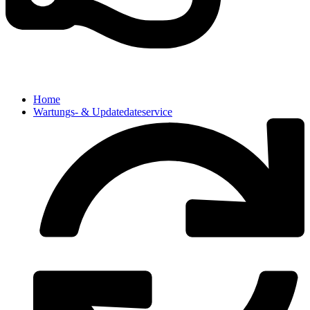
Home
Wartungs- & Updatedateservice