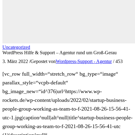
Uncategorized
WordPress Hilfe & Support – Agentur rund um Groß-Gerau
3. März 2022
/
Gepostet von
Wordpress-Support - Agentur
/
453
[vc_row full_width=“stretch_row“ bg_type=“image“
parallax_style=“vcpb-default“
bg_image_new=“id^376|url^https://www.wp-
rockets.de/wp-content/uploads/2022/02/startup-business-
people-group-working-as-team-to-f-2021-08-26-15-56-41-
utc-1.jpg|caption^null|alt^null|title^startup-business-people-
group-working-as-team-to-f-2021-08-26-15-56-41-utc