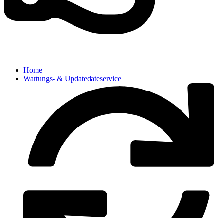
Home
Wartungs- & Updatedateservice