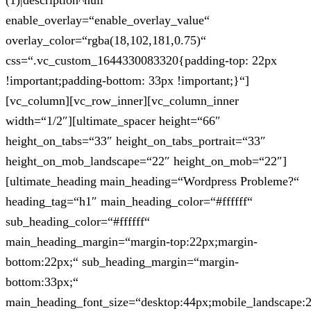
(1)|description^null“
enable_overlay=“enable_overlay_value“
overlay_color=“rgba(18,102,181,0.75)“
css=“.vc_custom_1644330083320{padding-top: 22px
!important;padding-bottom: 33px !important;}“]
[vc_column][vc_row_inner][vc_column_inner
width=“1/2″][ultimate_spacer height=“66″
height_on_tabs=“33″ height_on_tabs_portrait=“33″
height_on_mob_landscape=“22″ height_on_mob=“22″]
[ultimate_heading main_heading=“Wordpress Probleme?“
heading_tag=“h1″ main_heading_color=“#ffffff“
sub_heading_color=“#ffffff“
main_heading_margin=“margin-top:22px;margin-
bottom:22px;“ sub_heading_margin=“margin-
bottom:33px;“
main_heading_font_size=“desktop:44px;mobile_landscape: