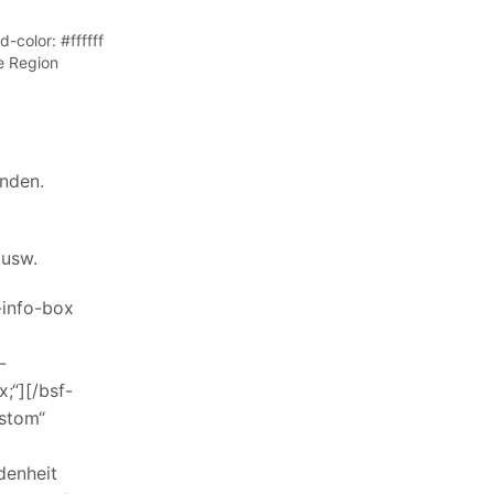
color: #ffffff
e Region
unden.
 usw.
-info-box
-
;“][/bsf-
ustom“
denheit