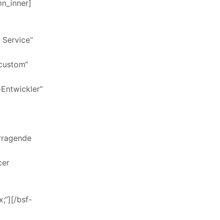
mn_inner]
m Service“
“custom“
-Entwickler“
orragende
cer
;“][/bsf-