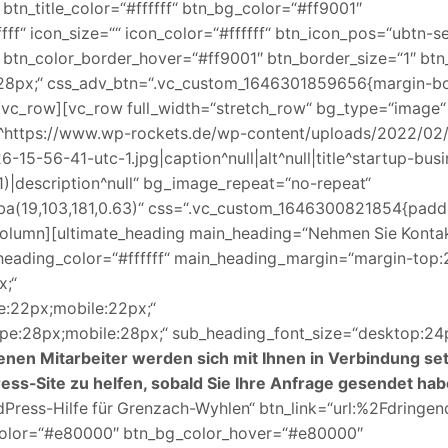
 btn_title_color=“#ffffff“ btn_bg_color=“#ff9001″
fff“ icon_size=““ icon_color=“#ffffff“ btn_icon_pos=“ubtn-s
″ btn_color_border_hover=“#ff9001″ btn_border_size=“1″ btn
p:28px;“ css_adv_btn=“.vc_custom_1646301859656{margin-b
[/vc_row][vc_row full_width=“stretch_row“ bg_type=“image“
l^https://www.wp-rockets.de/wp-content/uploads/2022/02/
5-56-41-utc-1.jpg|caption^null|alt^null|title^startup-bus
)|description^null“ bg_image_repeat=“no-repeat“
gba(19,103,181,0.63)“ css=“.vc_custom_1646300821854{padd
column][ultimate_heading main_heading=“Nehmen Sie Kontak
b_heading_color=“#ffffff“ main_heading_margin=“margin-top
x;“
e:22px;mobile:22px;“
pe:28px;mobile:28px;“ sub_heading_font_size=“desktop:24p
enen Mitarbeiter werden sich mit Ihnen in Verbindung se
ss-Site zu helfen, sobald Sie Ihre Anfrage gesendet hab
dPress-Hilfe für Grenzach-Wyhlen“ btn_link=“url:%2Fdringend
bg_color=“#e80000″ btn_bg_color_hover=“#e80000″