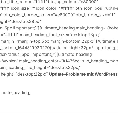
 btn_title_color=“#ffffff“ btn_bg_color=“#e80000″
fff“ icon_size=““ icon_color=“#ffffff“ btn_icon_pos=“ubtn-
00″ btn_color_border_hover=“#e80000″ btn_border_size=“1″
eight=“desktop:28px;“
px !important;}“][ultimate_heading main_heading=“(hohe 
r=“#ffffff“ main_heading_font_size=“desktop:13px;“
_margin=“margin-top:5px;margin-bottom:22px;“][/ultimate_
c_custom_1644319023270{padding-right: 22px !important;pa
er-radius: 5px !important;}“][ultimate_heading
yhlen“ main_heading_color=“#1475cc“ sub_heading_marg
ain_heading_line_height=“desktop:32px;“
_height=“desktop:22px;“]
Update-Probleme mit WordPress
timate_heading]