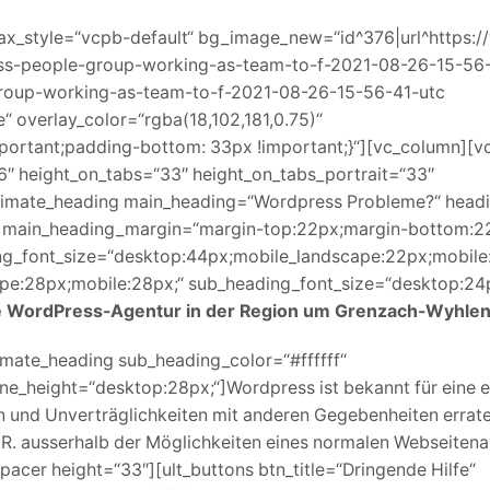
lax_style=“vcpb-default“ bg_image_new=“id^376|url^https:
ss-people-group-working-as-team-to-f-2021-08-26-15-56-
le-group-working-as-team-to-f-2021-08-26-15-56-41-utc
e“ overlay_color=“rgba(18,102,181,0.75)“
rtant;padding-bottom: 33px !important;}“][vc_column][v
6″ height_on_tabs=“33″ height_on_tabs_portrait=“33″
imate_heading main_heading=“Wordpress Probleme?“ headi
f“ main_heading_margin=“margin-top:22px;margin-bottom:2
g_font_size=“desktop:44px;mobile_landscape:22px;mobile
pe:28px;mobile:28px;“ sub_heading_font_size=“desktop:24p
e WordPress-Agentur in der Region um Grenzach-Wyhle
timate_heading sub_heading_color=“#ffffff“
e_height=“desktop:28px;“]Wordpress ist bekannt für eine e
en und Unverträglichkeiten mit anderen Gegebenheiten errat
.d.R. ausserhalb der Möglichkeiten eines normalen Webseite
pacer height=“33″][ult_buttons btn_title=“Dringende Hilfe“