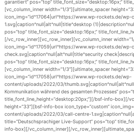
garantiert“ pos=“top“ title_font_size=“desktop:16px;“ tit
[vc_column_inner width=“1/3″][ultimate_spacer height=“3
icon_img=“id^17064|url^https://www.wp-rockets.de/wp-
1.svg|caption^null|alt^null|title^desktop (1)|description^
pos=“top“ title_font_size=“desktop:16px;“ title_font_line
[/vc_row_inner][vc_row_inner][vc_column_inner width=“1
icon_img=“id^17059|url^https://www.wp-rockets.de/wp-c
check.svg|caption^null|alt^null|title^security check|desc
pos=“top“ title_font_size=“desktop:16px;“ title_font_line
[vc_column_inner width=“1/3″][ultimate_spacer height=“3
icon_img=“id^17058|url^https://www.wp-rockets.de/wp-
content/uploads/2022/03/thumb.svg|caption^null|alt^null
Kommunikation während des gesamten Prozesses“ pos=“top
title_font_line_height=“desktop:20px;“][/bsf-info-box][/
height=“33″][bsf-info-box icon_type=“custom“ icon_img
content/uploads/2022/03/call-centre-1.svg|caption^null|alt
title=“Deutschsprachiger Live-Support“ pos=“top“ title_fo
info-box][/vc_column_inner][/vc_row_inner][ultimate_spa