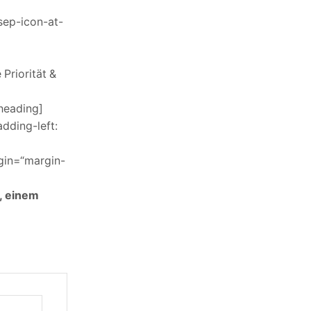
sep-icon-at-
Priorität &
heading]
dding-left:
in=“margin-
, einem