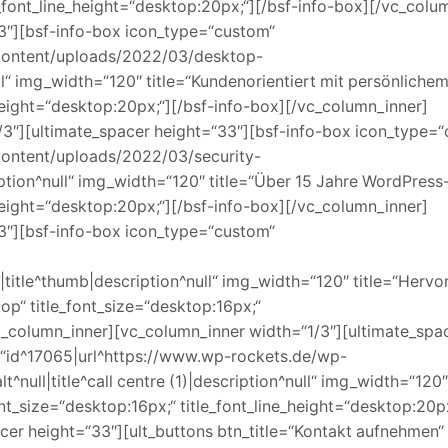
le_font_line_height=“desktop:20px;“][/bsf-info-box][/vc_colu
3″][bsf-info-box icon_type=“custom“
content/uploads/2022/03/desktop-
null“ img_width=“120″ title=“Kundenorientiert mit persönliche
_height=“desktop:20px;“][/bsf-info-box][/vc_column_inner]
/3″][ultimate_spacer height=“33″][bsf-info-box icon_type=
ontent/uploads/2022/03/security-
ription^null“ img_width=“120″ title=“Über 15 Jahre WordPress
_height=“desktop:20px;“][/bsf-info-box][/vc_column_inner]
3″][bsf-info-box icon_type=“custom“
|title^thumb|description^null“ img_width=“120″ title=“Herv
“ title_font_size=“desktop:16px;“
vc_column_inner][vc_column_inner width=“1/3″][ultimate_spa
=“id^17065|url^https://www.wp-rockets.de/wp-
^null|title^call centre (1)|description^null“ img_width=“120″
nt_size=“desktop:16px;“ title_font_line_height=“desktop:20px
cer height=“33″][ult_buttons btn_title=“Kontakt aufnehmen“