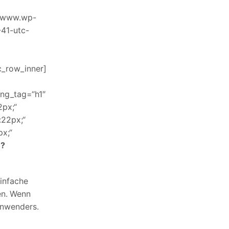
//www.wp-
41-utc-
c_row_inner]
ng_tag=“h1″
2px;“
:22px;“
x;“
n?
infache
en. Wenn
nanwenders.