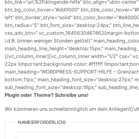
btn_link=“url:%2Fdringende-hilfe“ btn_align=“ubtn-center“
btn_bg_color_hover=“#dd0000″ btn_title_color_hover=“#fff
left“ btn_border_style=“solid“ btn_color_border=“#e800
btn_radius=“5″ btn_font_size=“desktop:24px;“ btn_line_h
css_adv_btn=“.vc_custom_1645630467462{margin-bottom: 5
i.d.R. binnen weniger Stunden gelöst)“ main_heading_colo
main_heading_line_height=“desktop:15px;“ main_heading
[/vc_column_inner][vc_column_inner width=“1/2″ css=“.v
22px !important;background-color: #ffffff !important;bord
main_heading=“WORDPRESS-SUPPORT-HILFE – Grenzach-W
bottom:11px;“ main_heading_font_size=“desktop:27px;“ m
sub_heading_font_size=“desktop:18px;“ sub_heading_line
Plugin oder Theme? Schreibe uns!
Wir kümmeren uns schnellstmöglich um dein Anliegen![/ul
NAME
(ERFORDERLICH)