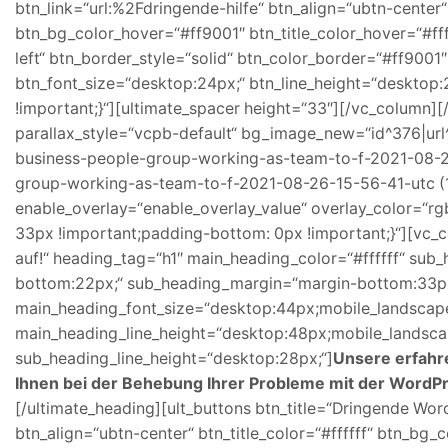
btn_link=“url:%2Fdringende-hilfe“ btn_align=“ubtn-center“
btn_bg_color_hover=“#ff9001″ btn_title_color_hover=“#fff
left“ btn_border_style=“solid“ btn_color_border=“#ff9001
btn_font_size=“desktop:24px;“ btn_line_height=“deskto
!important;}“][ultimate_spacer height=“33″][/vc_column]
parallax_style=“vcpb-default“ bg_image_new=“id^376|ur
business-people-group-working-as-team-to-f-2021-08-26-1
group-working-as-team-to-f-2021-08-26-15-56-41-utc (1
enable_overlay=“enable_overlay_value“ overlay_color=“r
33px !important;padding-bottom: 0px !important;}“][vc_
auf!“ heading_tag=“h1″ main_heading_color=“#ffffff“ su
bottom:22px;“ sub_heading_margin=“margin-bottom:33p
main_heading_font_size=“desktop:44px;mobile_landscap
main_heading_line_height=“desktop:48px;mobile_landsca
sub_heading_line_height=“desktop:28px;“]
Unsere erfahr
Ihnen bei der Behebung Ihrer Probleme mit der WordPre
[/ultimate_heading][ult_buttons btn_title=“Dringende Wor
btn_align=“ubtn-center“ btn_title_color=“#ffffff“ btn_