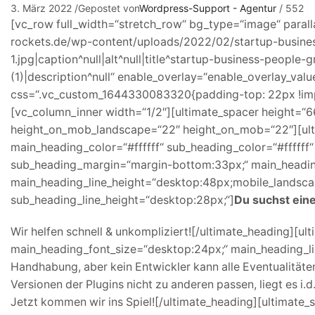
3. März 2022
/
Gepostet von
Wordpress-Support - Agentur
/
552
[vc_row full_width=“stretch_row“ bg_type=“image“ paral
rockets.de/wp-content/uploads/2022/02/startup-busine
1.jpg|caption^null|alt^null|title^startup-business-peop
(1)|description^null“ enable_overlay=“enable_overlay_valu
css=“.vc_custom_1644330083320{padding-top: 22px !impo
[vc_column_inner width=“1/2″][ultimate_spacer height=“6
height_on_mob_landscape=“22″ height_on_mob=“22″][ult
main_heading_color=“#ffffff“ sub_heading_color=“#fffff
sub_heading_margin=“margin-bottom:33px;“ main_headin
main_heading_line_height=“desktop:48px;mobile_landsca
sub_heading_line_height=“desktop:28px;“]
Du suchst ein
Wir helfen schnell & unkompliziert![/ultimate_heading][ul
main_heading_font_size=“desktop:24px;“ main_heading_lin
Handhabung, aber kein Entwickler kann alle Eventualität
Versionen der Plugins nicht zu anderen passen, liegt es i
Jetzt kommen wir ins Spiel![/ultimate_heading][ultimate_s