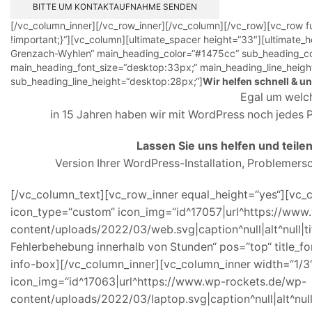
[/vc_column_inner][/vc_row_inner][/vc_column][/vc_row][vc_row f
!important;}“][vc_column][ultimate_spacer height=“33″][ultima
Grenzach-Wyhlen“ main_heading_color=“#1475cc“ sub_heading_col
main_heading_font_size=“desktop:33px;“ main_heading_line_heigh
sub_heading_line_height=“desktop:28px;“]
Wir helfen schnell & u
Egal um welch
in 15 Jahren haben wir mit WordPress noch jedes 
Lassen Sie uns helfen und teilen 
Version Ihrer WordPress-Installation, Problemers
[/vc_column_text][vc_row_inner equal_height=“yes“][vc_c
icon_type=“custom“ icon_img=“id^17057|url^https://www
content/uploads/2022/03/web.svg|caption^null|alt^null|ti
Fehlerbehebung innerhalb von Stunden“ pos=“top“ title_fon
info-box][/vc_column_inner][vc_column_inner width=“1/3
icon_img=“id^17063|url^https://www.wp-rockets.de/wp-
content/uploads/2022/03/laptop.svg|caption^null|alt^null|