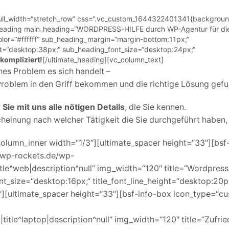
ull_width=“stretch_row“ css=“.vc_custom_1644322401341{background-
te_heading main_heading=“WORDPRESS-HILFE durch WP-Agentur für di
or=“#ffffff“ sub_heading_margin=“margin-bottom:11px;“
t=“desktop:38px;“ sub_heading_font_size=“desktop:24px;“
nkompliziert!
[/ultimate_heading][vc_column_text]
es Problem es sich handelt –
Problem in den Griff bekommen und die richtige Lösung gef
Sie mit uns alle nötigen Details
, die Sie kennen.
cheinung nach welcher Tätigkeit die Sie durchgeführt haben,
olumn_inner width=“1/3″][ultimate_spacer height=“33″][bsf
.wp-rockets.de/wp-
tle^web|description^null“ img_width=“120″ title=“Wordpress
t_size=“desktop:16px;“ title_font_line_height=“desktop:20px
″][ultimate_spacer height=“33″][bsf-info-box icon_type=“c
title^laptop|description^null“ img_width=“120″ title=“Zufrie