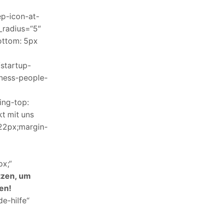
ep-icon-at-
_radius=“5″
ottom: 5px
startup-
iness-people-
ing-top:
t mit uns
:22px;margin-
x;“
tzen, um
en!
e-hilfe“