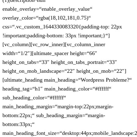
(1)|description^null“
enable_overlay=“enable_overlay_value“
overlay_color=“rgba(18,102,181,0.75)“
css=“.vc_custom_1644330083320{padding-top: 22px
!important;padding-bottom: 33px !important;}“]
[vc_column][vc_row_inner][vc_column_inner
width=“1/2″][ultimate_spacer height=“66″
height_on_tabs=“33″ height_on_tabs_portrait=“33″
height_on_mob_landscape=“22″ height_on_mob=“22″]
[ultimate_heading main_heading=“Wordpress Probleme?“
heading_tag=“h1″ main_heading_color=“#ffffff“
sub_heading_color=“#ffffff“
main_heading_margin=“margin-top:22px;margin-
bottom:22px;“ sub_heading_margin=“margin-
bottom:33px;“
main_heading_font_size=“desktop:44px;mobile_landscape: