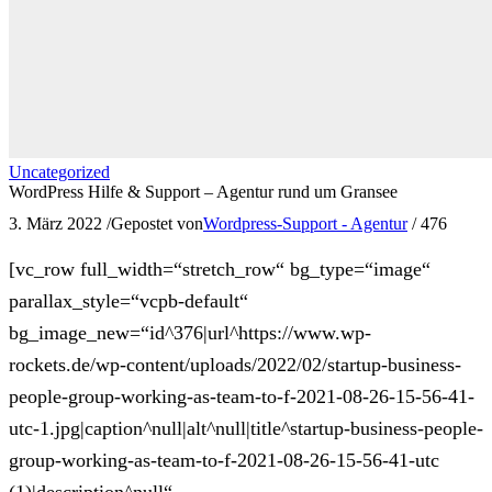
Uncategorized
WordPress Hilfe & Support – Agentur rund um Gransee
3. März 2022
/
Gepostet von
Wordpress-Support - Agentur
/
476
[vc_row full_width=“stretch_row“ bg_type=“image“
parallax_style=“vcpb-default“
bg_image_new=“id^376|url^https://www.wp-
rockets.de/wp-content/uploads/2022/02/startup-business-
people-group-working-as-team-to-f-2021-08-26-15-56-41-
utc-1.jpg|caption^null|alt^null|title^startup-business-people-
group-working-as-team-to-f-2021-08-26-15-56-41-utc