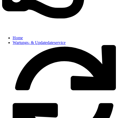
Home
Wartungs- & Updatedateservice