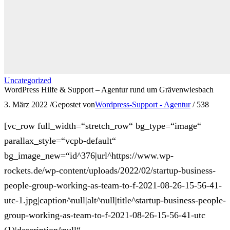
Uncategorized
WordPress Hilfe & Support – Agentur rund um Grävenwiesbach
3. März 2022
/
Gepostet von
Wordpress-Support - Agentur
/
538
[vc_row full_width=“stretch_row“ bg_type=“image“
parallax_style=“vcpb-default“
bg_image_new=“id^376|url^https://www.wp-
rockets.de/wp-content/uploads/2022/02/startup-business-
people-group-working-as-team-to-f-2021-08-26-15-56-41-
utc-1.jpg|caption^null|alt^null|title^startup-business-people-
group-working-as-team-to-f-2021-08-26-15-56-41-utc