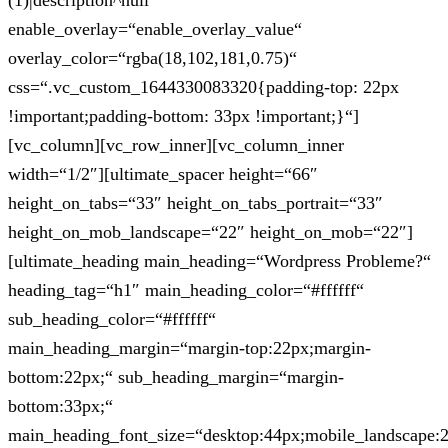
(1)|description^null“
enable_overlay=“enable_overlay_value“
overlay_color=“rgba(18,102,181,0.75)“
css=“.vc_custom_1644330083320{padding-top: 22px
!important;padding-bottom: 33px !important;}“]
[vc_column][vc_row_inner][vc_column_inner
width=“1/2″][ultimate_spacer height=“66″
height_on_tabs=“33″ height_on_tabs_portrait=“33″
height_on_mob_landscape=“22″ height_on_mob=“22″]
[ultimate_heading main_heading=“Wordpress Probleme?“
heading_tag=“h1″ main_heading_color=“#ffffff“
sub_heading_color=“#ffffff“
main_heading_margin=“margin-top:22px;margin-
bottom:22px;“ sub_heading_margin=“margin-
bottom:33px;“
main_heading_font_size=“desktop:44px;mobile_landscape: