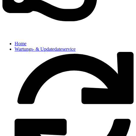
Home
Wartungs- & Updatedateservice