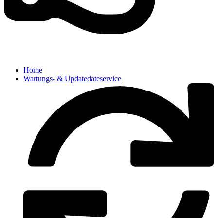
Home
Wartungs- & Updatedateservice