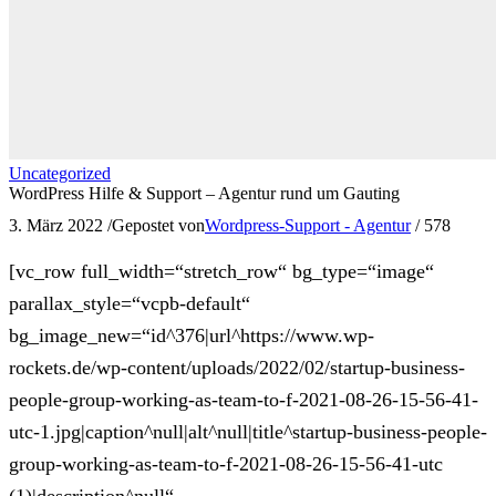
Uncategorized
WordPress Hilfe & Support – Agentur rund um Gauting
3. März 2022
/
Gepostet von
Wordpress-Support - Agentur
/
578
[vc_row full_width=“stretch_row“ bg_type=“image“
parallax_style=“vcpb-default“
bg_image_new=“id^376|url^https://www.wp-
rockets.de/wp-content/uploads/2022/02/startup-business-
people-group-working-as-team-to-f-2021-08-26-15-56-41-
utc-1.jpg|caption^null|alt^null|title^startup-business-people-
group-working-as-team-to-f-2021-08-26-15-56-41-utc