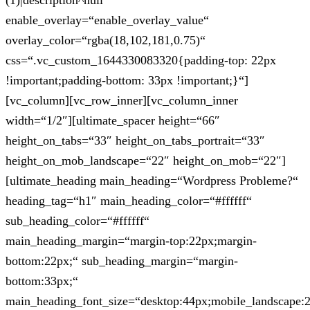
(1)|description^null“
enable_overlay=“enable_overlay_value“
overlay_color=“rgba(18,102,181,0.75)“
css=“.vc_custom_1644330083320{padding-top: 22px
!important;padding-bottom: 33px !important;}“]
[vc_column][vc_row_inner][vc_column_inner
width=“1/2″][ultimate_spacer height=“66″
height_on_tabs=“33″ height_on_tabs_portrait=“33″
height_on_mob_landscape=“22″ height_on_mob=“22″]
[ultimate_heading main_heading=“Wordpress Probleme?“
heading_tag=“h1″ main_heading_color=“#ffffff“
sub_heading_color=“#ffffff“
main_heading_margin=“margin-top:22px;margin-
bottom:22px;“ sub_heading_margin=“margin-
bottom:33px;“
main_heading_font_size=“desktop:44px;mobile_landscape: