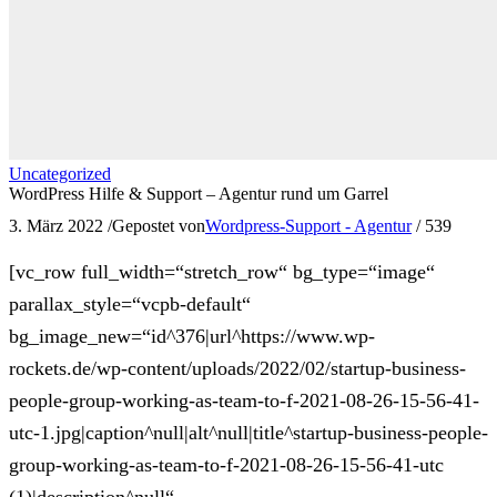
Uncategorized
WordPress Hilfe & Support – Agentur rund um Garrel
3. März 2022
/
Gepostet von
Wordpress-Support - Agentur
/
539
[vc_row full_width=“stretch_row“ bg_type=“image“
parallax_style=“vcpb-default“
bg_image_new=“id^376|url^https://www.wp-
rockets.de/wp-content/uploads/2022/02/startup-business-
people-group-working-as-team-to-f-2021-08-26-15-56-41-
utc-1.jpg|caption^null|alt^null|title^startup-business-people-
group-working-as-team-to-f-2021-08-26-15-56-41-utc