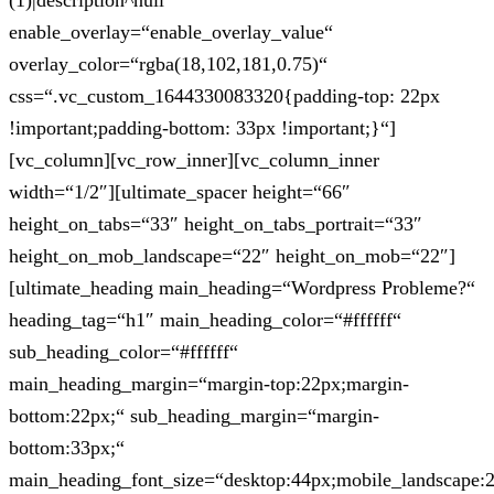
(1)|description^null“
enable_overlay=“enable_overlay_value“
overlay_color=“rgba(18,102,181,0.75)“
css=“.vc_custom_1644330083320{padding-top: 22px
!important;padding-bottom: 33px !important;}“]
[vc_column][vc_row_inner][vc_column_inner
width=“1/2″][ultimate_spacer height=“66″
height_on_tabs=“33″ height_on_tabs_portrait=“33″
height_on_mob_landscape=“22″ height_on_mob=“22″]
[ultimate_heading main_heading=“Wordpress Probleme?“
heading_tag=“h1″ main_heading_color=“#ffffff“
sub_heading_color=“#ffffff“
main_heading_margin=“margin-top:22px;margin-
bottom:22px;“ sub_heading_margin=“margin-
bottom:33px;“
main_heading_font_size=“desktop:44px;mobile_landscape: