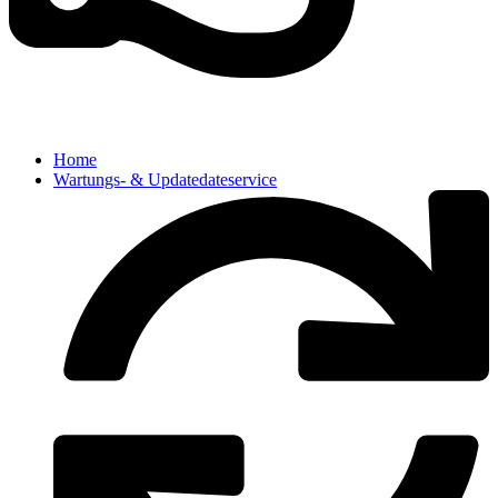
Home
Wartungs- & Updatedateservice