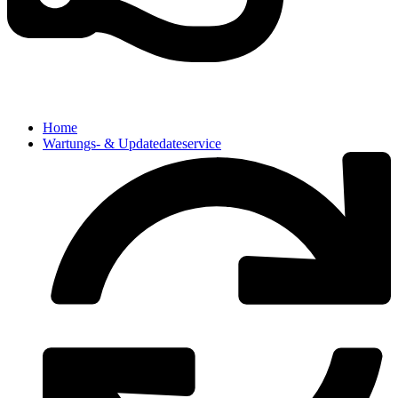
Home
Wartungs- & Updatedateservice