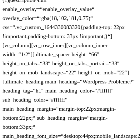
(1)|description^null“
enable_overlay=“enable_overlay_value“
overlay_color=“rgba(18,102,181,0.75)“
css=“.vc_custom_1644330083320{padding-top: 22px
!important;padding-bottom: 33px !important;}“]
[vc_column][vc_row_inner][vc_column_inner
width=“1/2″][ultimate_spacer height=“66″
height_on_tabs=“33″ height_on_tabs_portrait=“33″
height_on_mob_landscape=“22″ height_on_mob=“22″]
[ultimate_heading main_heading=“Wordpress Probleme?“
heading_tag=“h1″ main_heading_color=“#ffffff“
sub_heading_color=“#ffffff“
main_heading_margin=“margin-top:22px;margin-
bottom:22px;“ sub_heading_margin=“margin-
bottom:33px;“
main_heading_font_size=“desktop:44px;mobile_landscape: