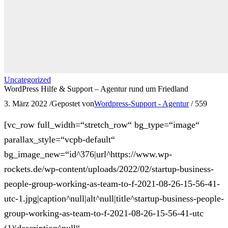
Uncategorized
WordPress Hilfe & Support – Agentur rund um Friedland
3. März 2022
/
Gepostet von
Wordpress-Support - Agentur
/
559
[vc_row full_width=“stretch_row“ bg_type=“image“
parallax_style=“vcpb-default“
bg_image_new=“id^376|url^https://www.wp-
rockets.de/wp-content/uploads/2022/02/startup-business-
people-group-working-as-team-to-f-2021-08-26-15-56-41-
utc-1.jpg|caption^null|alt^null|title^startup-business-people-
group-working-as-team-to-f-2021-08-26-15-56-41-utc