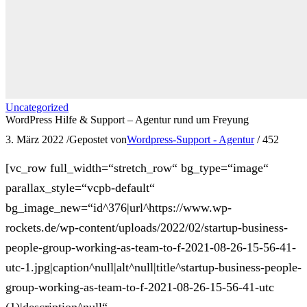
Uncategorized
WordPress Hilfe & Support – Agentur rund um Freyung
3. März 2022
/
Gepostet von
Wordpress-Support - Agentur
/
452
[vc_row full_width=“stretch_row“ bg_type=“image“
parallax_style=“vcpb-default“
bg_image_new=“id^376|url^https://www.wp-
rockets.de/wp-content/uploads/2022/02/startup-business-
people-group-working-as-team-to-f-2021-08-26-15-56-41-
utc-1.jpg|caption^null|alt^null|title^startup-business-people-
group-working-as-team-to-f-2021-08-26-15-56-41-utc