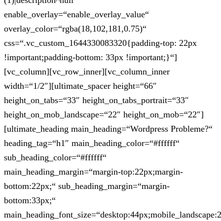
(1)|description^null“
enable_overlay=“enable_overlay_value“
overlay_color=“rgba(18,102,181,0.75)“
css=“.vc_custom_1644330083320{padding-top: 22px
!important;padding-bottom: 33px !important;}“]
[vc_column][vc_row_inner][vc_column_inner
width=“1/2″][ultimate_spacer height=“66″
height_on_tabs=“33″ height_on_tabs_portrait=“33″
height_on_mob_landscape=“22″ height_on_mob=“22″]
[ultimate_heading main_heading=“Wordpress Probleme?“
heading_tag=“h1″ main_heading_color=“#ffffff“
sub_heading_color=“#ffffff“
main_heading_margin=“margin-top:22px;margin-
bottom:22px;“ sub_heading_margin=“margin-
bottom:33px;“
main_heading_font_size=“desktop:44px;mobile_landscape: