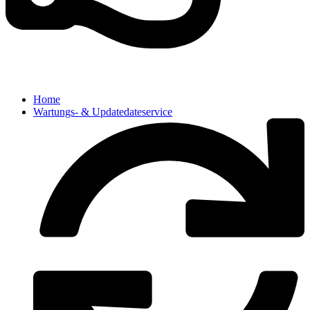
Home
Wartungs- & Updatedateservice