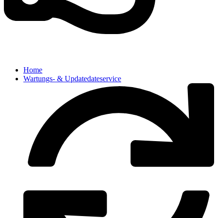
Home
Wartungs- & Updatedateservice