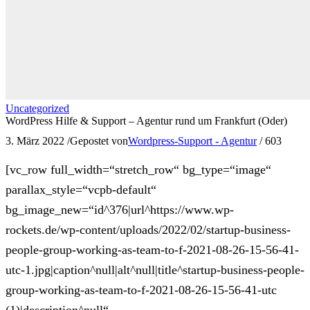
Uncategorized
WordPress Hilfe & Support – Agentur rund um Frankfurt (Oder)
3. März 2022
/
Gepostet von
Wordpress-Support - Agentur
/
603
[vc_row full_width=“stretch_row“ bg_type=“image“
parallax_style=“vcpb-default“
bg_image_new=“id^376|url^https://www.wp-
rockets.de/wp-content/uploads/2022/02/startup-business-
people-group-working-as-team-to-f-2021-08-26-15-56-41-
utc-1.jpg|caption^null|alt^null|title^startup-business-people-
group-working-as-team-to-f-2021-08-26-15-56-41-utc