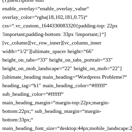
(1)|description^null“
enable_overlay=“enable_overlay_value“
overlay_color=“rgba(18,102,181,0.75)“
css=“.vc_custom_1644330083320{padding-top: 22px
!important;padding-bottom: 33px !important;}“]
[vc_column][vc_row_inner][vc_column_inner
width=“1/2″][ultimate_spacer height=“66″
height_on_tabs=“33″ height_on_tabs_portrait=“33″
height_on_mob_landscape=“22″ height_on_mob=“22″]
[ultimate_heading main_heading=“Wordpress Probleme?“
heading_tag=“h1″ main_heading_color=“#ffffff“
sub_heading_color=“#ffffff“
main_heading_margin=“margin-top:22px;margin-
bottom:22px;“ sub_heading_margin=“margin-
bottom:33px;“
main_heading_font_size=“desktop:44px;mobile_landscape: