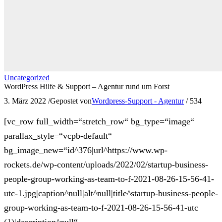
Uncategorized
WordPress Hilfe & Support – Agentur rund um Forst
3. März 2022
/
Gepostet von
Wordpress-Support - Agentur
/
534
[vc_row full_width=“stretch_row“ bg_type=“image“
parallax_style=“vcpb-default“
bg_image_new=“id^376|url^https://www.wp-
rockets.de/wp-content/uploads/2022/02/startup-business-
people-group-working-as-team-to-f-2021-08-26-15-56-41-
utc-1.jpg|caption^null|alt^null|title^startup-business-people-
group-working-as-team-to-f-2021-08-26-15-56-41-utc