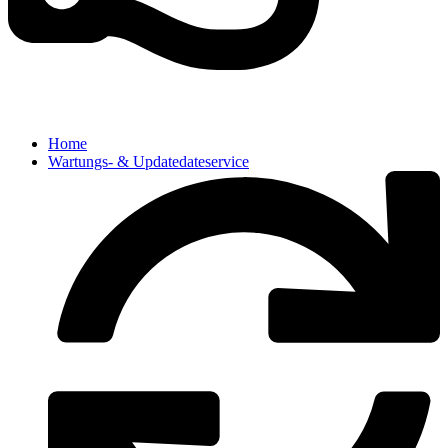
Home
Wartungs- & Updatedateservice