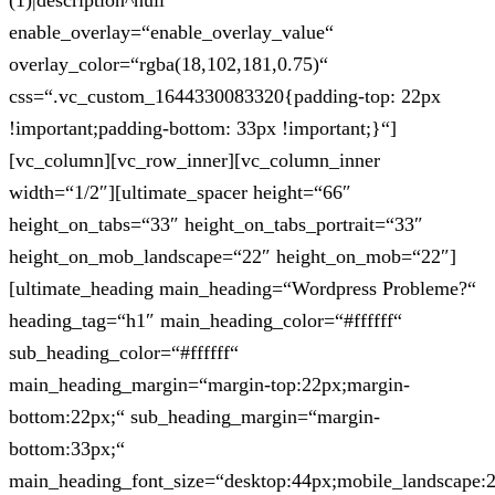
(1)|description^null“
enable_overlay=“enable_overlay_value“
overlay_color=“rgba(18,102,181,0.75)“
css=“.vc_custom_1644330083320{padding-top: 22px
!important;padding-bottom: 33px !important;}“]
[vc_column][vc_row_inner][vc_column_inner
width=“1/2″][ultimate_spacer height=“66″
height_on_tabs=“33″ height_on_tabs_portrait=“33″
height_on_mob_landscape=“22″ height_on_mob=“22″]
[ultimate_heading main_heading=“Wordpress Probleme?“
heading_tag=“h1″ main_heading_color=“#ffffff“
sub_heading_color=“#ffffff“
main_heading_margin=“margin-top:22px;margin-
bottom:22px;“ sub_heading_margin=“margin-
bottom:33px;“
main_heading_font_size=“desktop:44px;mobile_landscape: