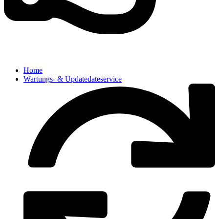
Home
Wartungs- & Updatedateservice