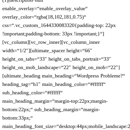
(1)|description^null“
enable_overlay=“enable_overlay_value“
overlay_color=“rgba(18,102,181,0.75)“
css=“.vc_custom_1644330083320{padding-top: 22px
!important;padding-bottom: 33px !important;}“]
[vc_column][vc_row_inner][vc_column_inner
width=“1/2″][ultimate_spacer height=“66″
height_on_tabs=“33″ height_on_tabs_portrait=“33″
height_on_mob_landscape=“22″ height_on_mob=“22″]
[ultimate_heading main_heading=“Wordpress Probleme?“
heading_tag=“h1″ main_heading_color=“#ffffff“
sub_heading_color=“#ffffff“
main_heading_margin=“margin-top:22px;margin-
bottom:22px;“ sub_heading_margin=“margin-
bottom:33px;“
main_heading_font_size=“desktop:44px;mobile_landscape: