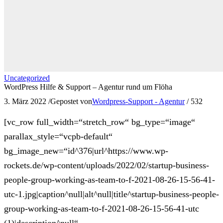
Uncategorized
WordPress Hilfe & Support – Agentur rund um Flöha
3. März 2022
/
Gepostet von
Wordpress-Support - Agentur
/
532
[vc_row full_width=“stretch_row“ bg_type=“image“
parallax_style=“vcpb-default“
bg_image_new=“id^376|url^https://www.wp-
rockets.de/wp-content/uploads/2022/02/startup-business-
people-group-working-as-team-to-f-2021-08-26-15-56-41-
utc-1.jpg|caption^null|alt^null|title^startup-business-people-
group-working-as-team-to-f-2021-08-26-15-56-41-utc