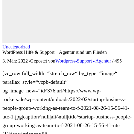
Uncategorized
WordPress Hilfe & Support – Agentur rund um Flieden
3. März 2022
/
Gepostet von
Wordpress-Support - Agentur
/
495
[vc_row full_width=“stretch_row“ bg_type=“image“
parallax_style=“vcpb-default“
bg_image_new=“id^376|url^https://www.wp-
rockets.de/wp-content/uploads/2022/02/startup-business-
people-group-working-as-team-to-f-2021-08-26-15-56-41-
utc-1.jpg|caption^null|alt^null|title^startup-business-people-
group-working-as-team-to-f-2021-08-26-15-56-41-utc