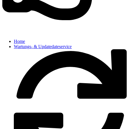
Home
Wartungs- & Updatedateservice