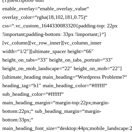
(1)|description^null“
enable_overlay=“enable_overlay_value“
overlay_color=“rgba(18,102,181,0.75)“
css=“.vc_custom_1644330083320{padding-top: 22px
!important;padding-bottom: 33px !important;}“]
[vc_column][vc_row_inner][vc_column_inner
width=“1/2″][ultimate_spacer height=“66″
height_on_tabs=“33″ height_on_tabs_portrait=“33″
height_on_mob_landscape=“22″ height_on_mob=“22″]
[ultimate_heading main_heading=“Wordpress Probleme?“
heading_tag=“h1″ main_heading_color=“#ffffff“
sub_heading_color=“#ffffff“
main_heading_margin=“margin-top:22px;margin-
bottom:22px;“ sub_heading_margin=“margin-
bottom:33px;“
main_heading_font_size=“desktop:44px;mobile_landscape: