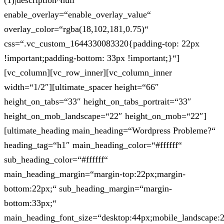
(1)|description^null“
enable_overlay=“enable_overlay_value“
overlay_color=“rgba(18,102,181,0.75)“
css=“.vc_custom_1644330083320{padding-top: 22px
!important;padding-bottom: 33px !important;}“]
[vc_column][vc_row_inner][vc_column_inner
width=“1/2″][ultimate_spacer height=“66″
height_on_tabs=“33″ height_on_tabs_portrait=“33″
height_on_mob_landscape=“22″ height_on_mob=“22″]
[ultimate_heading main_heading=“Wordpress Probleme?“
heading_tag=“h1″ main_heading_color=“#ffffff“
sub_heading_color=“#ffffff“
main_heading_margin=“margin-top:22px;margin-
bottom:22px;“ sub_heading_margin=“margin-
bottom:33px;“
main_heading_font_size=“desktop:44px;mobile_landscape: