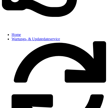
Home
Wartungs- & Updatedateservice