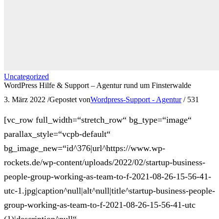
Uncategorized
WordPress Hilfe & Support – Agentur rund um Finsterwalde
3. März 2022
/
Gepostet von
Wordpress-Support - Agentur
/
531
[vc_row full_width=“stretch_row“ bg_type=“image“
parallax_style=“vcpb-default“
bg_image_new=“id^376|url^https://www.wp-
rockets.de/wp-content/uploads/2022/02/startup-business-
people-group-working-as-team-to-f-2021-08-26-15-56-41-
utc-1.jpg|caption^null|alt^null|title^startup-business-people-
group-working-as-team-to-f-2021-08-26-15-56-41-utc