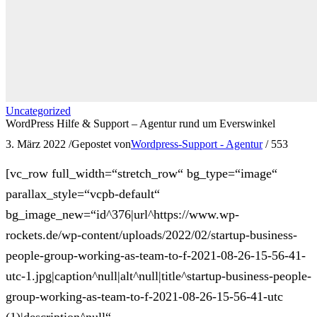
Uncategorized
WordPress Hilfe & Support – Agentur rund um Everswinkel
3. März 2022
/
Gepostet von
Wordpress-Support - Agentur
/
553
[vc_row full_width=“stretch_row“ bg_type=“image“
parallax_style=“vcpb-default“
bg_image_new=“id^376|url^https://www.wp-
rockets.de/wp-content/uploads/2022/02/startup-business-
people-group-working-as-team-to-f-2021-08-26-15-56-41-
utc-1.jpg|caption^null|alt^null|title^startup-business-people-
group-working-as-team-to-f-2021-08-26-15-56-41-utc