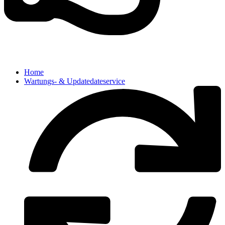
Home
Wartungs- & Updatedateservice