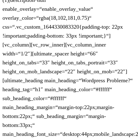
(1)|description^null“
enable_overlay=“enable_overlay_value“
overlay_color=“rgba(18,102,181,0.75)“
css=“.vc_custom_1644330083320{padding-top: 22px
!important;padding-bottom: 33px !important;}“]
[vc_column][vc_row_inner][vc_column_inner
width=“1/2″][ultimate_spacer height=“66″
height_on_tabs=“33″ height_on_tabs_portrait=“33″
height_on_mob_landscape=“22″ height_on_mob=“22″]
[ultimate_heading main_heading=“Wordpress Probleme?“
heading_tag=“h1″ main_heading_color=“#ffffff“
sub_heading_color=“#ffffff“
main_heading_margin=“margin-top:22px;margin-
bottom:22px;“ sub_heading_margin=“margin-
bottom:33px;“
main_heading_font_size=“desktop:44px;mobile_landscape: