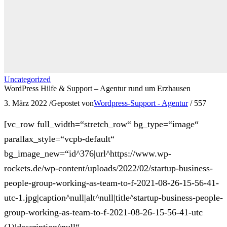
Uncategorized
WordPress Hilfe & Support – Agentur rund um Erzhausen
3. März 2022
/
Gepostet von
Wordpress-Support - Agentur
/
557
[vc_row full_width=“stretch_row“ bg_type=“image“
parallax_style=“vcpb-default“
bg_image_new=“id^376|url^https://www.wp-
rockets.de/wp-content/uploads/2022/02/startup-business-
people-group-working-as-team-to-f-2021-08-26-15-56-41-
utc-1.jpg|caption^null|alt^null|title^startup-business-people-
group-working-as-team-to-f-2021-08-26-15-56-41-utc