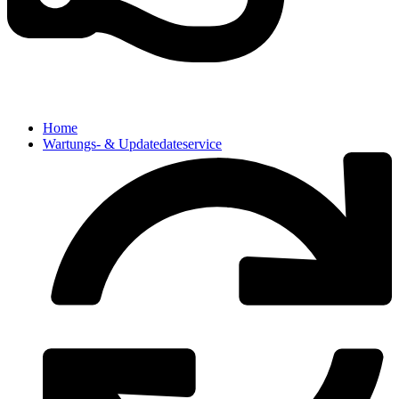
Home
Wartungs- & Updatedateservice