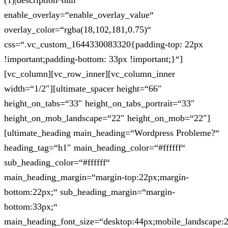
(1)|description^null“
enable_overlay=“enable_overlay_value“
overlay_color=“rgba(18,102,181,0.75)“
css=“.vc_custom_1644330083320{padding-top: 22px
!important;padding-bottom: 33px !important;}“]
[vc_column][vc_row_inner][vc_column_inner
width=“1/2″][ultimate_spacer height=“66″
height_on_tabs=“33″ height_on_tabs_portrait=“33″
height_on_mob_landscape=“22″ height_on_mob=“22″]
[ultimate_heading main_heading=“Wordpress Probleme?“
heading_tag=“h1″ main_heading_color=“#ffffff“
sub_heading_color=“#ffffff“
main_heading_margin=“margin-top:22px;margin-
bottom:22px;“ sub_heading_margin=“margin-
bottom:33px;“
main_heading_font_size=“desktop:44px;mobile_landscape: