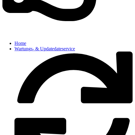
Home
Wartungs- & Updatedateservice