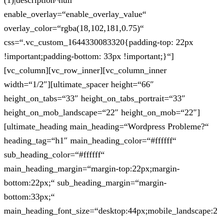
(1)|description^null“
enable_overlay=“enable_overlay_value“
overlay_color=“rgba(18,102,181,0.75)“
css=“.vc_custom_1644330083320{padding-top: 22px
!important;padding-bottom: 33px !important;}“]
[vc_column][vc_row_inner][vc_column_inner
width=“1/2″][ultimate_spacer height=“66″
height_on_tabs=“33″ height_on_tabs_portrait=“33″
height_on_mob_landscape=“22″ height_on_mob=“22″]
[ultimate_heading main_heading=“Wordpress Probleme?“
heading_tag=“h1″ main_heading_color=“#ffffff“
sub_heading_color=“#ffffff“
main_heading_margin=“margin-top:22px;margin-
bottom:22px;“ sub_heading_margin=“margin-
bottom:33px;“
main_heading_font_size=“desktop:44px;mobile_landscape: