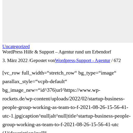
Uncategorized
WordPress Hilfe & Support – Agentur rund um Erbendorf
3. März 2022
/
Gepostet von
Wordpress-Support - Agentur
/
672
[vc_row full_width=“stretch_row“ bg_type=“image“
parallax_style=“vcpb-default“
bg_image_new=“id^376|url^https://www.wp-
rockets.de/wp-content/uploads/2022/02/startup-business-
people-group-working-as-team-to-f-2021-08-26-15-56-41-
utc-1.jpg|caption^null|alt^null|title^startup-business-people-
group-working-as-team-to-f-2021-08-26-15-56-41-utc