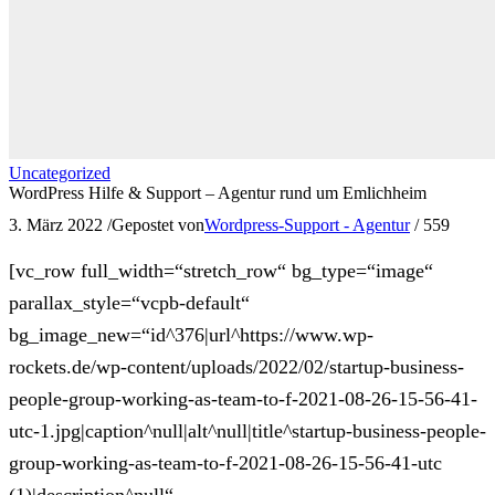
Uncategorized
WordPress Hilfe & Support – Agentur rund um Emlichheim
3. März 2022
/
Gepostet von
Wordpress-Support - Agentur
/
559
[vc_row full_width=“stretch_row“ bg_type=“image“
parallax_style=“vcpb-default“
bg_image_new=“id^376|url^https://www.wp-
rockets.de/wp-content/uploads/2022/02/startup-business-
people-group-working-as-team-to-f-2021-08-26-15-56-41-
utc-1.jpg|caption^null|alt^null|title^startup-business-people-
group-working-as-team-to-f-2021-08-26-15-56-41-utc