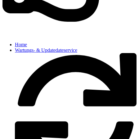
Home
Wartungs- & Updatedateservice