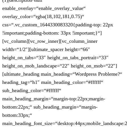
(1)|description^null“
enable_overlay=“enable_overlay_value“
overlay_color=“rgba(18,102,181,0.75)“
css=“.vc_custom_1644330083320{padding-top: 22px
!important;padding-bottom: 33px !important;}“]
[vc_column][vc_row_inner][vc_column_inner
width=“1/2″][ultimate_spacer height=“66″
height_on_tabs=“33″ height_on_tabs_portrait=“33″
height_on_mob_landscape=“22″ height_on_mob=“22″]
[ultimate_heading main_heading=“Wordpress Probleme?“
heading_tag=“h1″ main_heading_color=“#ffffff“
sub_heading_color=“#ffffff“
main_heading_margin=“margin-top:22px;margin-
bottom:22px;“ sub_heading_margin=“margin-
bottom:33px;“
main_heading_font_size=“desktop:44px;mobile_landscape: