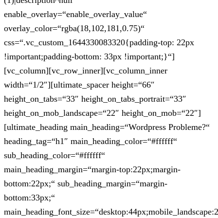
(1)|description^null“
enable_overlay=“enable_overlay_value“
overlay_color=“rgba(18,102,181,0.75)“
css=“.vc_custom_1644330083320{padding-top: 22px
!important;padding-bottom: 33px !important;}“]
[vc_column][vc_row_inner][vc_column_inner
width=“1/2″][ultimate_spacer height=“66″
height_on_tabs=“33″ height_on_tabs_portrait=“33″
height_on_mob_landscape=“22″ height_on_mob=“22″]
[ultimate_heading main_heading=“Wordpress Probleme?“
heading_tag=“h1″ main_heading_color=“#ffffff“
sub_heading_color=“#ffffff“
main_heading_margin=“margin-top:22px;margin-
bottom:22px;“ sub_heading_margin=“margin-
bottom:33px;“
main_heading_font_size=“desktop:44px;mobile_landscape: