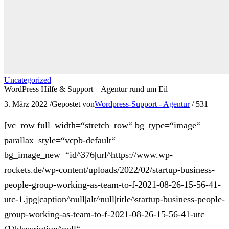
Uncategorized
WordPress Hilfe & Support – Agentur rund um Eil
3. März 2022
/
Gepostet von
Wordpress-Support - Agentur
/
531
[vc_row full_width=“stretch_row“ bg_type=“image“
parallax_style=“vcpb-default“
bg_image_new=“id^376|url^https://www.wp-
rockets.de/wp-content/uploads/2022/02/startup-business-
people-group-working-as-team-to-f-2021-08-26-15-56-41-
utc-1.jpg|caption^null|alt^null|title^startup-business-people-
group-working-as-team-to-f-2021-08-26-15-56-41-utc