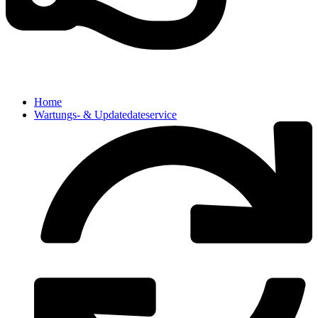
Home
Wartungs- & Updatedateservice