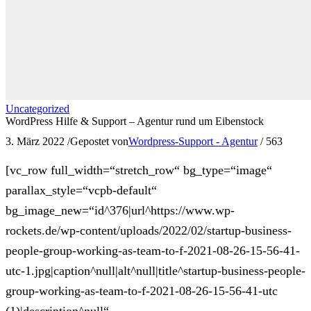
Uncategorized
WordPress Hilfe & Support – Agentur rund um Eibenstock
3. März 2022
/
Gepostet von
Wordpress-Support - Agentur
/
563
[vc_row full_width=“stretch_row“ bg_type=“image“
parallax_style=“vcpb-default“
bg_image_new=“id^376|url^https://www.wp-
rockets.de/wp-content/uploads/2022/02/startup-business-
people-group-working-as-team-to-f-2021-08-26-15-56-41-
utc-1.jpg|caption^null|alt^null|title^startup-business-people-
group-working-as-team-to-f-2021-08-26-15-56-41-utc