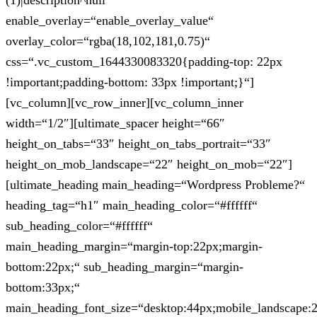
(1)|description^null“
enable_overlay=“enable_overlay_value“
overlay_color=“rgba(18,102,181,0.75)“
css=“.vc_custom_1644330083320{padding-top: 22px
!important;padding-bottom: 33px !important;}“]
[vc_column][vc_row_inner][vc_column_inner
width=“1/2″][ultimate_spacer height=“66″
height_on_tabs=“33″ height_on_tabs_portrait=“33″
height_on_mob_landscape=“22″ height_on_mob=“22″]
[ultimate_heading main_heading=“Wordpress Probleme?“
heading_tag=“h1″ main_heading_color=“#ffffff“
sub_heading_color=“#ffffff“
main_heading_margin=“margin-top:22px;margin-
bottom:22px;“ sub_heading_margin=“margin-
bottom:33px;“
main_heading_font_size=“desktop:44px;mobile_landscape: