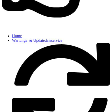
Home
Wartungs- & Updatedateservice