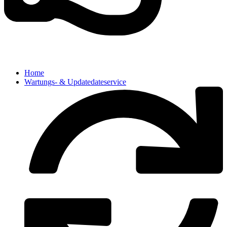
Home
Wartungs- & Updatedateservice