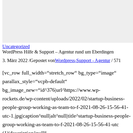
Uncategorized
WordPress Hilfe & Support – Agentur rund um Eberdingen
3. März 2022
/
Gepostet von
Wordpress-Support - Agentur
/
571
[vc_row full_width=“stretch_row“ bg_type=“image“
parallax_style=“vcpb-default“
bg_image_new=“id^376|url^https://www.wp-
rockets.de/wp-content/uploads/2022/02/startup-business-
people-group-working-as-team-to-f-2021-08-26-15-56-41-
utc-1.jpg|caption^null|alt^null|title^startup-business-people-
group-working-as-team-to-f-2021-08-26-15-56-41-utc