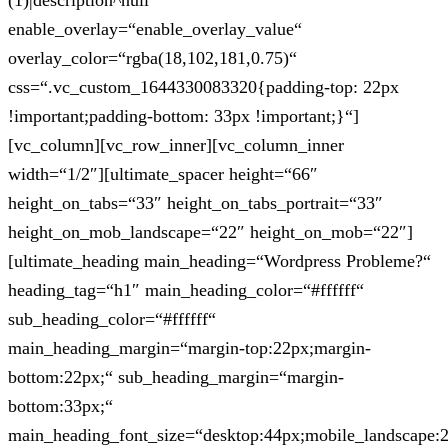
(1)|description^null“
enable_overlay=“enable_overlay_value“
overlay_color=“rgba(18,102,181,0.75)“
css=“.vc_custom_1644330083320{padding-top: 22px
!important;padding-bottom: 33px !important;}“]
[vc_column][vc_row_inner][vc_column_inner
width=“1/2″][ultimate_spacer height=“66″
height_on_tabs=“33″ height_on_tabs_portrait=“33″
height_on_mob_landscape=“22″ height_on_mob=“22″]
[ultimate_heading main_heading=“Wordpress Probleme?“
heading_tag=“h1″ main_heading_color=“#ffffff“
sub_heading_color=“#ffffff“
main_heading_margin=“margin-top:22px;margin-
bottom:22px;“ sub_heading_margin=“margin-
bottom:33px;“
main_heading_font_size=“desktop:44px;mobile_landscape: