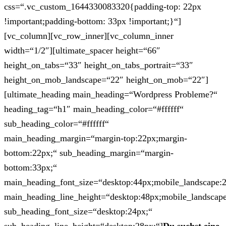
css=“.vc_custom_1644330083320{padding-top: 22px
!important;padding-bottom: 33px !important;}“]
[vc_column][vc_row_inner][vc_column_inner
width=“1/2″][ultimate_spacer height=“66″
height_on_tabs=“33″ height_on_tabs_portrait=“33″
height_on_mob_landscape=“22″ height_on_mob=“22″]
[ultimate_heading main_heading=“Wordpress Probleme?“
heading_tag=“h1″ main_heading_color=“#ffffff“
sub_heading_color=“#ffffff“
main_heading_margin=“margin-top:22px;margin-
bottom:22px;“ sub_heading_margin=“margin-
bottom:33px;“
main_heading_font_size=“desktop:44px;mobile_landscape:
main_heading_line_height=“desktop:48px;mobile_landscape
sub_heading_font_size=“desktop:24px;“