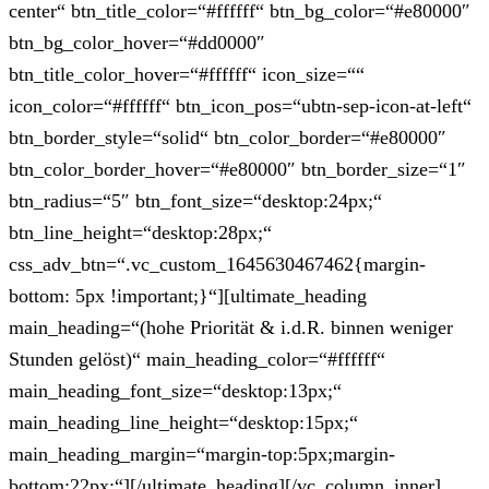
center“ btn_title_color=“#ffffff“ btn_bg_color=“#e80000″
btn_bg_color_hover=“#dd0000″
btn_title_color_hover=“#ffffff“ icon_size=““
icon_color=“#ffffff“ btn_icon_pos=“ubtn-sep-icon-at-left“
btn_border_style=“solid“ btn_color_border=“#e80000″
btn_color_border_hover=“#e80000″ btn_border_size=“1″
btn_radius=“5″ btn_font_size=“desktop:24px;“
btn_line_height=“desktop:28px;“
css_adv_btn=“.vc_custom_1645630467462{margin-
bottom: 5px !important;}“][ultimate_heading
main_heading=“(hohe Priorität & i.d.R. binnen weniger
Stunden gelöst)“ main_heading_color=“#ffffff“
main_heading_font_size=“desktop:13px;“
main_heading_line_height=“desktop:15px;“
main_heading_margin=“margin-top:5px;margin-
bottom:22px;“][/ultimate_heading][/vc_column_inner]