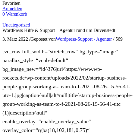
Favoriten
Anmelden
0
Warenkorb
Uncategorized
WordPress Hilfe & Support – Agentur rund um Duvenstedt
3. März 2022
/
Gepostet von
Wordpress-Support - Agentur
/
569
[vc_row full_width=“stretch_row“ bg_type=“image“
parallax_style=“vcpb-default“
bg_image_new=“id^376|url^https://www.wp-
rockets.de/wp-content/uploads/2022/02/startup-business-
people-group-working-as-team-to-f-2021-08-26-15-56-41-
utc-1.jpg|caption^null|alt^null|title^startup-business-people-
group-working-as-team-to-f-2021-08-26-15-56-41-utc
(1)|description^null“
enable_overlay=“enable_overlay_value“
overlay_color=“rgba(18,102,181,0.75)“