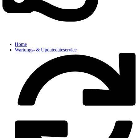
Home
Wartungs- & Updatedateservice