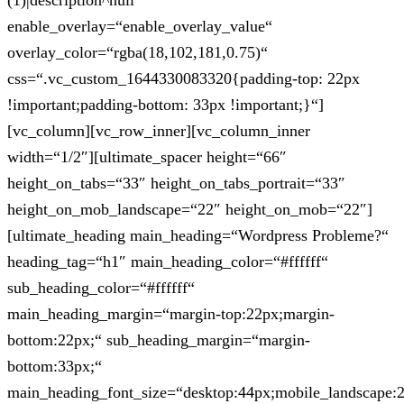
(1)|description^null“
enable_overlay=“enable_overlay_value“
overlay_color=“rgba(18,102,181,0.75)“
css=“.vc_custom_1644330083320{padding-top: 22px
!important;padding-bottom: 33px !important;}“]
[vc_column][vc_row_inner][vc_column_inner
width=“1/2″][ultimate_spacer height=“66″
height_on_tabs=“33″ height_on_tabs_portrait=“33″
height_on_mob_landscape=“22″ height_on_mob=“22″]
[ultimate_heading main_heading=“Wordpress Probleme?“
heading_tag=“h1″ main_heading_color=“#ffffff“
sub_heading_color=“#ffffff“
main_heading_margin=“margin-top:22px;margin-
bottom:22px;“ sub_heading_margin=“margin-
bottom:33px;“
main_heading_font_size=“desktop:44px;mobile_landscape: