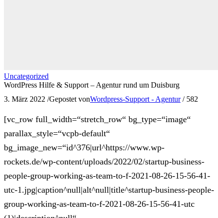
Uncategorized
WordPress Hilfe & Support – Agentur rund um Duisburg
3. März 2022
/
Gepostet von
Wordpress-Support - Agentur
/
582
[vc_row full_width=“stretch_row“ bg_type=“image“
parallax_style=“vcpb-default“
bg_image_new=“id^376|url^https://www.wp-
rockets.de/wp-content/uploads/2022/02/startup-business-
people-group-working-as-team-to-f-2021-08-26-15-56-41-
utc-1.jpg|caption^null|alt^null|title^startup-business-people-
group-working-as-team-to-f-2021-08-26-15-56-41-utc