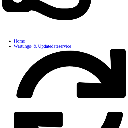
Home
Wartungs- & Updatedateservice