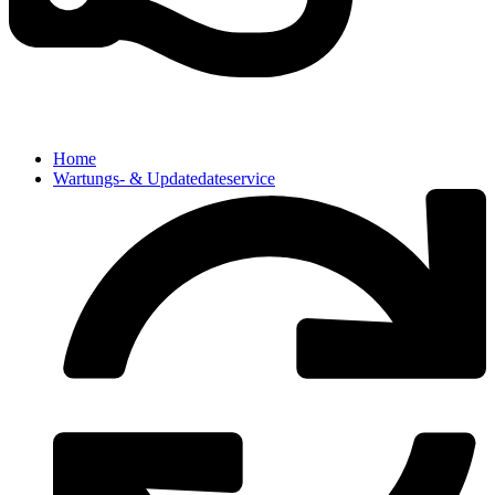
Home
Wartungs- & Updatedateservice