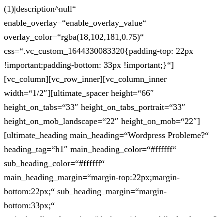
(1)|description^null“
enable_overlay=“enable_overlay_value“
overlay_color=“rgba(18,102,181,0.75)“
css=“.vc_custom_1644330083320{padding-top: 22px
!important;padding-bottom: 33px !important;}“]
[vc_column][vc_row_inner][vc_column_inner
width=“1/2″][ultimate_spacer height=“66″
height_on_tabs=“33″ height_on_tabs_portrait=“33″
height_on_mob_landscape=“22″ height_on_mob=“22″]
[ultimate_heading main_heading=“Wordpress Probleme?“
heading_tag=“h1″ main_heading_color=“#ffffff“
sub_heading_color=“#ffffff“
main_heading_margin=“margin-top:22px;margin-
bottom:22px;“ sub_heading_margin=“margin-
bottom:33px;“