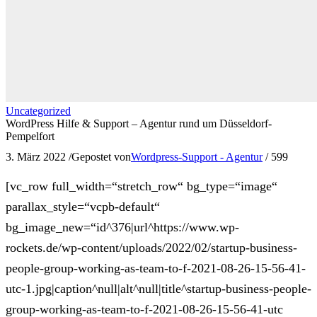
Uncategorized
WordPress Hilfe & Support – Agentur rund um Düsseldorf-
Pempelfort
3. März 2022
/
Gepostet von
Wordpress-Support - Agentur
/
599
[vc_row full_width=“stretch_row“ bg_type=“image“
parallax_style=“vcpb-default“
bg_image_new=“id^376|url^https://www.wp-
rockets.de/wp-content/uploads/2022/02/startup-business-
people-group-working-as-team-to-f-2021-08-26-15-56-41-
utc-1.jpg|caption^null|alt^null|title^startup-business-people-
group-working-as-team-to-f-2021-08-26-15-56-41-utc