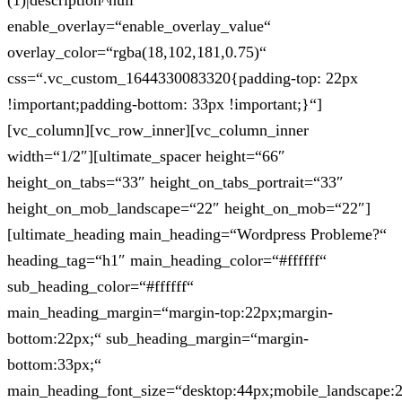
(1)|description^null“
enable_overlay=“enable_overlay_value“
overlay_color=“rgba(18,102,181,0.75)“
css=“.vc_custom_1644330083320{padding-top: 22px
!important;padding-bottom: 33px !important;}“]
[vc_column][vc_row_inner][vc_column_inner
width=“1/2″][ultimate_spacer height=“66″
height_on_tabs=“33″ height_on_tabs_portrait=“33″
height_on_mob_landscape=“22″ height_on_mob=“22″]
[ultimate_heading main_heading=“Wordpress Probleme?“
heading_tag=“h1″ main_heading_color=“#ffffff“
sub_heading_color=“#ffffff“
main_heading_margin=“margin-top:22px;margin-
bottom:22px;“ sub_heading_margin=“margin-
bottom:33px;“
main_heading_font_size=“desktop:44px;mobile_landscape: