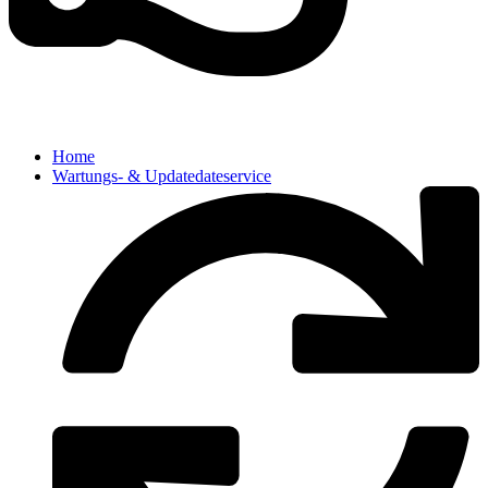
Home
Wartungs- & Updatedateservice