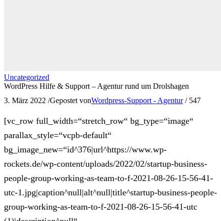
Uncategorized
WordPress Hilfe & Support – Agentur rund um Drolshagen
3. März 2022
/
Gepostet von
Wordpress-Support - Agentur
/
547
[vc_row full_width=“stretch_row“ bg_type=“image“
parallax_style=“vcpb-default“
bg_image_new=“id^376|url^https://www.wp-
rockets.de/wp-content/uploads/2022/02/startup-business-
people-group-working-as-team-to-f-2021-08-26-15-56-41-
utc-1.jpg|caption^null|alt^null|title^startup-business-people-
group-working-as-team-to-f-2021-08-26-15-56-41-utc