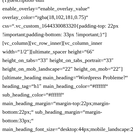
(1)|description^null“
enable_overlay=“enable_overlay_value“
overlay_color=“rgba(18,102,181,0.75)“
css=“.vc_custom_1644330083320{padding-top: 22px
!important;padding-bottom: 33px !important;}“]
[vc_column][vc_row_inner][vc_column_inner
width=“1/2″][ultimate_spacer height=“66″
height_on_tabs=“33″ height_on_tabs_portrait=“33″
height_on_mob_landscape=“22″ height_on_mob=“22″]
[ultimate_heading main_heading=“Wordpress Probleme?“
heading_tag=“h1″ main_heading_color=“#ffffff“
sub_heading_color=“#ffffff“
main_heading_margin=“margin-top:22px;margin-
bottom:22px;“ sub_heading_margin=“margin-
bottom:33px;“
main_heading_font_size=“desktop:44px;mobile_landscape: