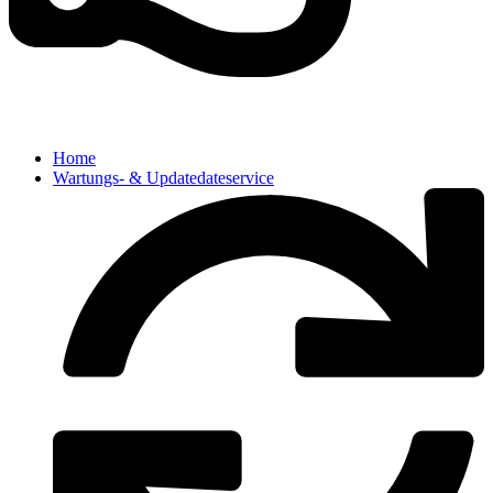
Home
Wartungs- & Updatedateservice