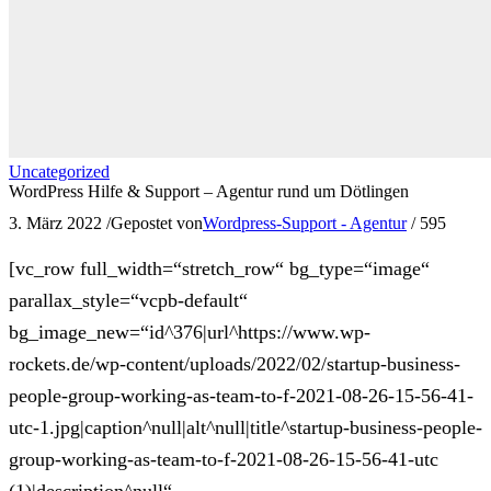
Uncategorized
WordPress Hilfe & Support – Agentur rund um Dötlingen
3. März 2022
/
Gepostet von
Wordpress-Support - Agentur
/
595
[vc_row full_width=“stretch_row“ bg_type=“image“
parallax_style=“vcpb-default“
bg_image_new=“id^376|url^https://www.wp-
rockets.de/wp-content/uploads/2022/02/startup-business-
people-group-working-as-team-to-f-2021-08-26-15-56-41-
utc-1.jpg|caption^null|alt^null|title^startup-business-people-
group-working-as-team-to-f-2021-08-26-15-56-41-utc