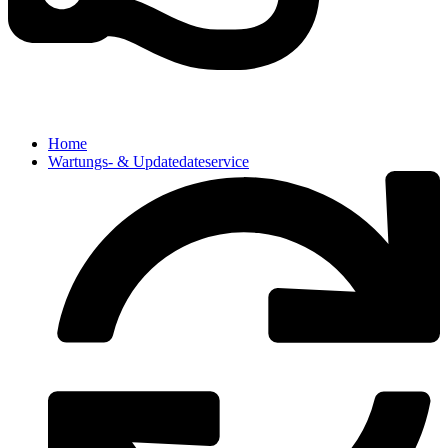
Home
Wartungs- & Updatedateservice