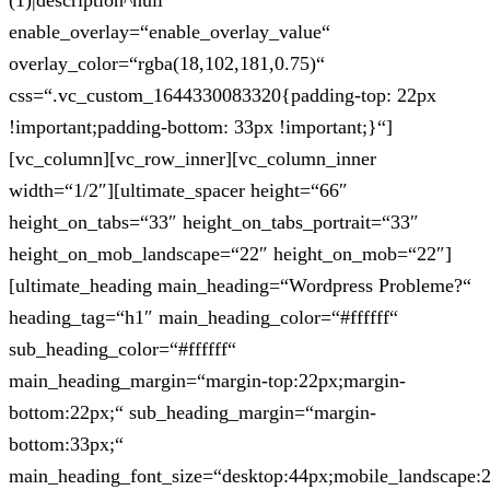
(1)|description^null“
enable_overlay=“enable_overlay_value“
overlay_color=“rgba(18,102,181,0.75)“
css=“.vc_custom_1644330083320{padding-top: 22px
!important;padding-bottom: 33px !important;}“]
[vc_column][vc_row_inner][vc_column_inner
width=“1/2″][ultimate_spacer height=“66″
height_on_tabs=“33″ height_on_tabs_portrait=“33″
height_on_mob_landscape=“22″ height_on_mob=“22″]
[ultimate_heading main_heading=“Wordpress Probleme?“
heading_tag=“h1″ main_heading_color=“#ffffff“
sub_heading_color=“#ffffff“
main_heading_margin=“margin-top:22px;margin-
bottom:22px;“ sub_heading_margin=“margin-
bottom:33px;“
main_heading_font_size=“desktop:44px;mobile_landscape: