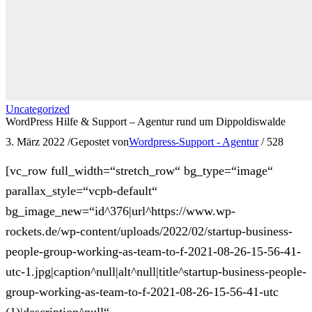
Uncategorized
WordPress Hilfe & Support – Agentur rund um Dippoldiswalde
3. März 2022
/
Gepostet von
Wordpress-Support - Agentur
/
528
[vc_row full_width=“stretch_row“ bg_type=“image“
parallax_style=“vcpb-default“
bg_image_new=“id^376|url^https://www.wp-
rockets.de/wp-content/uploads/2022/02/startup-business-
people-group-working-as-team-to-f-2021-08-26-15-56-41-
utc-1.jpg|caption^null|alt^null|title^startup-business-people-
group-working-as-team-to-f-2021-08-26-15-56-41-utc