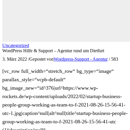
Uncategorized
WordPress Hilfe & Support – Agentur rund um Dietfurt
3. März 2022
/
Gepostet von
Wordpress-Support - Agentur
/
583
[vc_row full_width=“stretch_row“ bg_type=“image“
parallax_style=“vcpb-default“
bg_image_new=“id^376|url^https://www.wp-
rockets.de/wp-content/uploads/2022/02/startup-business-
people-group-working-as-team-to-f-2021-08-26-15-56-41-
utc-1.jpg|caption^null|alt^null|title^startup-business-people-
group-working-as-team-to-f-2021-08-26-15-56-41-utc