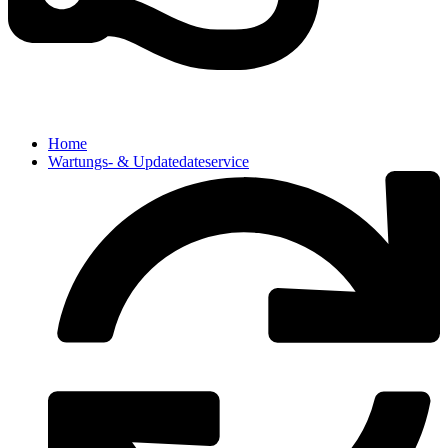
Home
Wartungs- & Updatedateservice