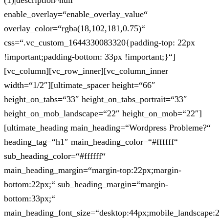
(1)|description^null“
enable_overlay=“enable_overlay_value“
overlay_color=“rgba(18,102,181,0.75)“
css=“.vc_custom_1644330083320{padding-top: 22px
!important;padding-bottom: 33px !important;}“]
[vc_column][vc_row_inner][vc_column_inner
width=“1/2″][ultimate_spacer height=“66″
height_on_tabs=“33″ height_on_tabs_portrait=“33″
height_on_mob_landscape=“22″ height_on_mob=“22″]
[ultimate_heading main_heading=“Wordpress Probleme?“
heading_tag=“h1″ main_heading_color=“#ffffff“
sub_heading_color=“#ffffff“
main_heading_margin=“margin-top:22px;margin-
bottom:22px;“ sub_heading_margin=“margin-
bottom:33px;“
main_heading_font_size=“desktop:44px;mobile_landscape: