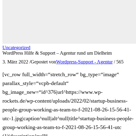
Uncategorized
WordPress Hilfe & Support – Agentur rund um Dielheim
3. März 2022
/
Gepostet von
Wordpress-Support - Agentur
/
565
[vc_row full_width=“stretch_row“ bg_type=“image“
parallax_style=“vcpb-default“
bg_image_new=“id^376|url^https://www.wp-
rockets.de/wp-content/uploads/2022/02/startup-business-
people-group-working-as-team-to-f-2021-08-26-15-56-41-
utc-1.jpg|caption^null|alt^null|title^startup-business-people-
group-working-as-team-to-f-2021-08-26-15-56-41-utc