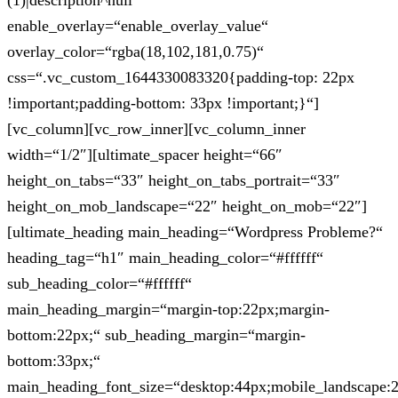
(1)|description^null“
enable_overlay=“enable_overlay_value“
overlay_color=“rgba(18,102,181,0.75)“
css=“.vc_custom_1644330083320{padding-top: 22px
!important;padding-bottom: 33px !important;}“]
[vc_column][vc_row_inner][vc_column_inner
width=“1/2″][ultimate_spacer height=“66″
height_on_tabs=“33″ height_on_tabs_portrait=“33″
height_on_mob_landscape=“22″ height_on_mob=“22″]
[ultimate_heading main_heading=“Wordpress Probleme?“
heading_tag=“h1″ main_heading_color=“#ffffff“
sub_heading_color=“#ffffff“
main_heading_margin=“margin-top:22px;margin-
bottom:22px;“ sub_heading_margin=“margin-
bottom:33px;“
main_heading_font_size=“desktop:44px;mobile_landscape: