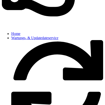
Home
Wartungs- & Updatedateservice