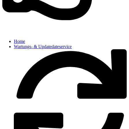
Home
Wartungs- & Updatedateservice