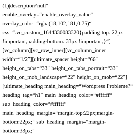
(1)|description^null“
enable_overlay=“enable_overlay_value“
overlay_color=“rgba(18,102,181,0.75)“
css=“.vc_custom_1644330083320{padding-top: 22px
!important;padding-bottom: 33px !important;}“]
[vc_column][vc_row_inner][vc_column_inner
width=“1/2″][ultimate_spacer height=“66″
height_on_tabs=“33″ height_on_tabs_portrait=“33″
height_on_mob_landscape=“22″ height_on_mob=“22″]
[ultimate_heading main_heading=“Wordpress Probleme?“
heading_tag=“h1″ main_heading_color=“#ffffff“
sub_heading_color=“#ffffff“
main_heading_margin=“margin-top:22px;margin-
bottom:22px;“ sub_heading_margin=“margin-
bottom:33px;“