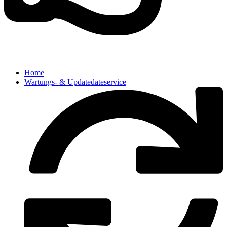
Home
Wartungs- & Updatedateservice