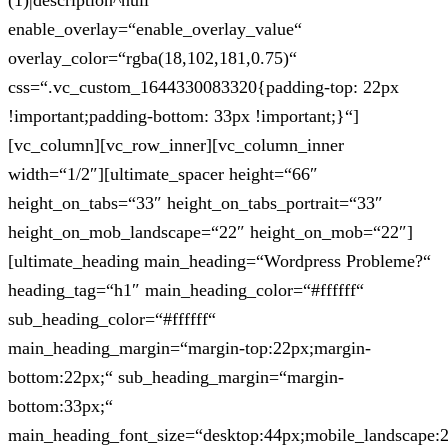
(1)|description^null“
enable_overlay=“enable_overlay_value“
overlay_color=“rgba(18,102,181,0.75)“
css=“.vc_custom_1644330083320{padding-top: 22px
!important;padding-bottom: 33px !important;}“]
[vc_column][vc_row_inner][vc_column_inner
width=“1/2″][ultimate_spacer height=“66″
height_on_tabs=“33″ height_on_tabs_portrait=“33″
height_on_mob_landscape=“22″ height_on_mob=“22″]
[ultimate_heading main_heading=“Wordpress Probleme?“
heading_tag=“h1″ main_heading_color=“#ffffff“
sub_heading_color=“#ffffff“
main_heading_margin=“margin-top:22px;margin-
bottom:22px;“ sub_heading_margin=“margin-
bottom:33px;“
main_heading_font_size=“desktop:44px;mobile_landscape: