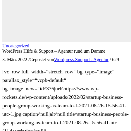
Uncategorized
WordPress Hilfe & Support – Agentur rund um Damme
3. März 2022
/
Gepostet von
Wordpress-Support - Agentur
/
629
[vc_row full_width=“stretch_row“ bg_type=“image“
parallax_style=“vcpb-default“
bg_image_new=“id^376|url^https://www.wp-
rockets.de/wp-content/uploads/2022/02/startup-business-
people-group-working-as-team-to-f-2021-08-26-15-56-41-
utc-1.jpg|caption^null|alt^null|title^startup-business-people-
group-working-as-team-to-f-2021-08-26-15-56-41-utc