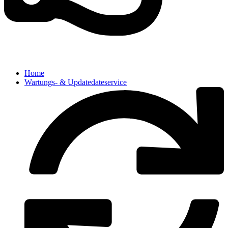
Home
Wartungs- & Updatedateservice