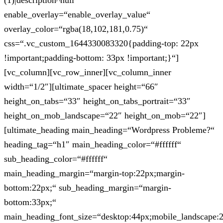
(1)|description^null“
enable_overlay=“enable_overlay_value“
overlay_color=“rgba(18,102,181,0.75)“
css=“.vc_custom_1644330083320{padding-top: 22px
!important;padding-bottom: 33px !important;}“]
[vc_column][vc_row_inner][vc_column_inner
width=“1/2″][ultimate_spacer height=“66″
height_on_tabs=“33″ height_on_tabs_portrait=“33″
height_on_mob_landscape=“22″ height_on_mob=“22″]
[ultimate_heading main_heading=“Wordpress Probleme?“
heading_tag=“h1″ main_heading_color=“#ffffff“
sub_heading_color=“#ffffff“
main_heading_margin=“margin-top:22px;margin-
bottom:22px;“ sub_heading_margin=“margin-
bottom:33px;“
main_heading_font_size=“desktop:44px;mobile_landscape: