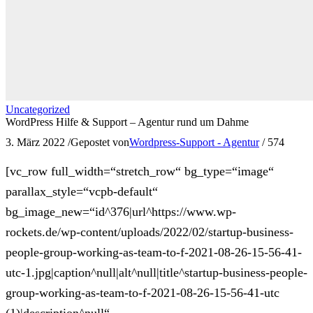
Uncategorized
WordPress Hilfe & Support – Agentur rund um Dahme
3. März 2022
/
Gepostet von
Wordpress-Support - Agentur
/
574
[vc_row full_width=“stretch_row“ bg_type=“image“
parallax_style=“vcpb-default“
bg_image_new=“id^376|url^https://www.wp-
rockets.de/wp-content/uploads/2022/02/startup-business-
people-group-working-as-team-to-f-2021-08-26-15-56-41-
utc-1.jpg|caption^null|alt^null|title^startup-business-people-
group-working-as-team-to-f-2021-08-26-15-56-41-utc