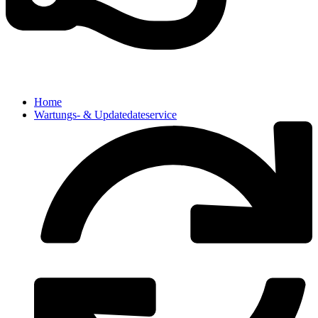
Home
Wartungs- & Updatedateservice