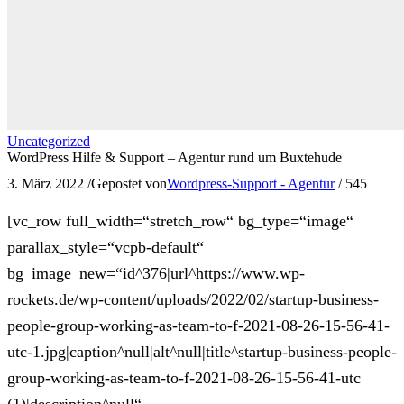
Uncategorized
WordPress Hilfe & Support – Agentur rund um Buxtehude
3. März 2022
/
Gepostet von
Wordpress-Support - Agentur
/
545
[vc_row full_width=“stretch_row“ bg_type=“image“
parallax_style=“vcpb-default“
bg_image_new=“id^376|url^https://www.wp-
rockets.de/wp-content/uploads/2022/02/startup-business-
people-group-working-as-team-to-f-2021-08-26-15-56-41-
utc-1.jpg|caption^null|alt^null|title^startup-business-people-
group-working-as-team-to-f-2021-08-26-15-56-41-utc