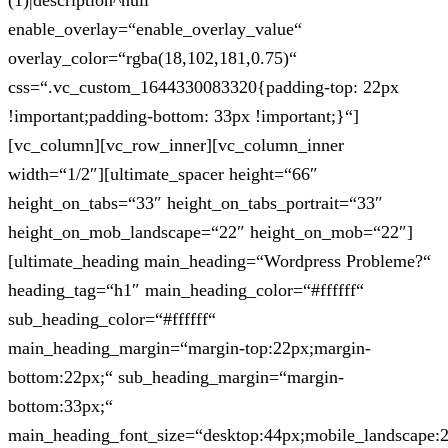
(1)|description^null“
enable_overlay=“enable_overlay_value“
overlay_color=“rgba(18,102,181,0.75)“
css=“.vc_custom_1644330083320{padding-top: 22px
!important;padding-bottom: 33px !important;}“]
[vc_column][vc_row_inner][vc_column_inner
width=“1/2″][ultimate_spacer height=“66″
height_on_tabs=“33″ height_on_tabs_portrait=“33″
height_on_mob_landscape=“22″ height_on_mob=“22″]
[ultimate_heading main_heading=“Wordpress Probleme?“
heading_tag=“h1″ main_heading_color=“#ffffff“
sub_heading_color=“#ffffff“
main_heading_margin=“margin-top:22px;margin-
bottom:22px;“ sub_heading_margin=“margin-
bottom:33px;“
main_heading_font_size=“desktop:44px;mobile_landscape: