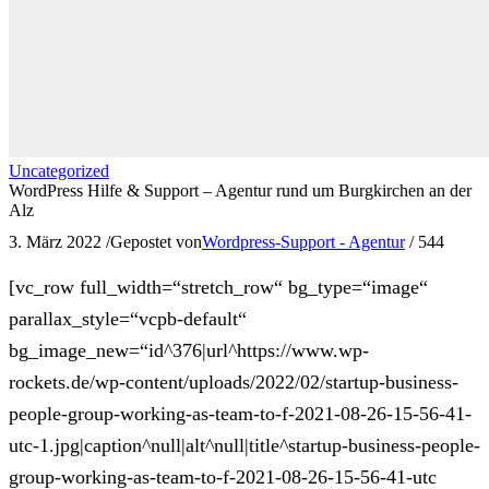
Uncategorized
WordPress Hilfe & Support – Agentur rund um Burgkirchen an der
Alz
3. März 2022
/
Gepostet von
Wordpress-Support - Agentur
/
544
[vc_row full_width=“stretch_row“ bg_type=“image“
parallax_style=“vcpb-default“
bg_image_new=“id^376|url^https://www.wp-
rockets.de/wp-content/uploads/2022/02/startup-business-
people-group-working-as-team-to-f-2021-08-26-15-56-41-
utc-1.jpg|caption^null|alt^null|title^startup-business-people-
group-working-as-team-to-f-2021-08-26-15-56-41-utc