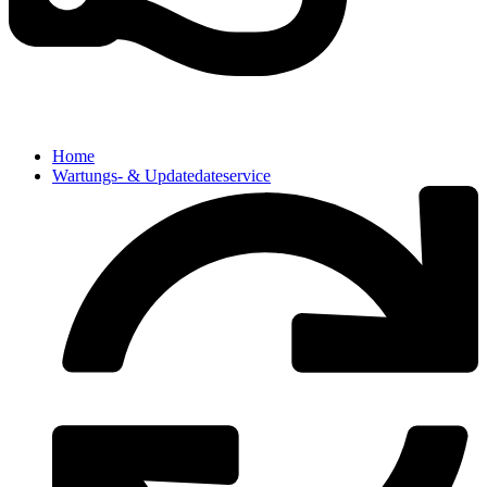
Home
Wartungs- & Updatedateservice