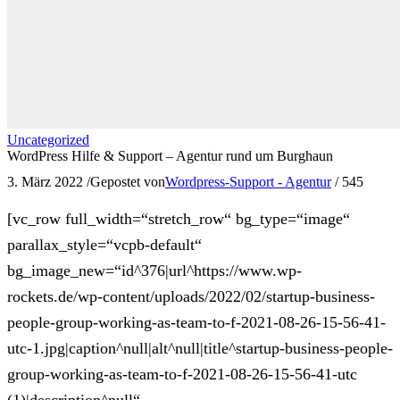
Uncategorized
WordPress Hilfe & Support – Agentur rund um Burghaun
3. März 2022
/
Gepostet von
Wordpress-Support - Agentur
/
545
[vc_row full_width=“stretch_row“ bg_type=“image“
parallax_style=“vcpb-default“
bg_image_new=“id^376|url^https://www.wp-
rockets.de/wp-content/uploads/2022/02/startup-business-
people-group-working-as-team-to-f-2021-08-26-15-56-41-
utc-1.jpg|caption^null|alt^null|title^startup-business-people-
group-working-as-team-to-f-2021-08-26-15-56-41-utc