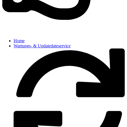
Home
Wartungs- & Updatedateservice