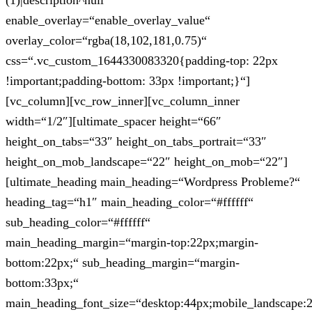
(1)|description^null“
enable_overlay=“enable_overlay_value“
overlay_color=“rgba(18,102,181,0.75)“
css=“.vc_custom_1644330083320{padding-top: 22px
!important;padding-bottom: 33px !important;}“]
[vc_column][vc_row_inner][vc_column_inner
width=“1/2″][ultimate_spacer height=“66″
height_on_tabs=“33″ height_on_tabs_portrait=“33″
height_on_mob_landscape=“22″ height_on_mob=“22″]
[ultimate_heading main_heading=“Wordpress Probleme?“
heading_tag=“h1″ main_heading_color=“#ffffff“
sub_heading_color=“#ffffff“
main_heading_margin=“margin-top:22px;margin-
bottom:22px;“ sub_heading_margin=“margin-
bottom:33px;“
main_heading_font_size=“desktop:44px;mobile_landscape: