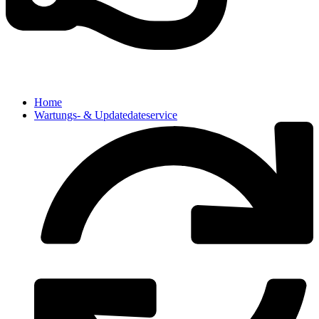
Home
Wartungs- & Updatedateservice