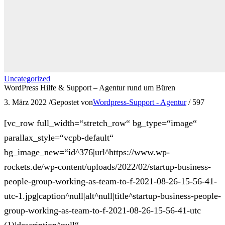
Uncategorized
WordPress Hilfe & Support – Agentur rund um Büren
3. März 2022
/
Gepostet von
Wordpress-Support - Agentur
/
597
[vc_row full_width=“stretch_row“ bg_type=“image“
parallax_style=“vcpb-default“
bg_image_new=“id^376|url^https://www.wp-
rockets.de/wp-content/uploads/2022/02/startup-business-
people-group-working-as-team-to-f-2021-08-26-15-56-41-
utc-1.jpg|caption^null|alt^null|title^startup-business-people-
group-working-as-team-to-f-2021-08-26-15-56-41-utc