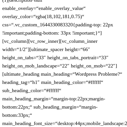
(1)|description^null“
enable_overlay=“enable_overlay_value“
overlay_color=“rgba(18,102,181,0.75)“
css=“.vc_custom_1644330083320{padding-top: 22px
!important;padding-bottom: 33px !important;}“]
[vc_column][vc_row_inner][vc_column_inner
width=“1/2″][ultimate_spacer height=“66″
height_on_tabs=“33″ height_on_tabs_portrait=“33″
height_on_mob_landscape=“22″ height_on_mob=“22″]
[ultimate_heading main_heading=“Wordpress Probleme?“
heading_tag=“h1″ main_heading_color=“#ffffff“
sub_heading_color=“#ffffff“
main_heading_margin=“margin-top:22px;margin-
bottom:22px;“ sub_heading_margin=“margin-
bottom:33px;“
main_heading_font_size=“desktop:44px;mobile_landscape: