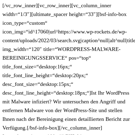
[/vc_row_inner][vc_row_inner][vc_column_inner
width=“1/3″][ultimate_spacer height=“33″][bsf-info-box
icon_type=“custom“
icon_img=“id^17060|url^https://www.wp-rockets.de/wp-
content/uploads/2022/03/search.svg|caption^null|alt^null|titl
img_width=“120″ title=“WORDPRESS-MALWARE-
BEREINIGUNGSSERVICE“ pos=“top“
title_font_size=“desktop:16px;“
title_font_line_height=“desktop:20px;“
desc_font_size=“desktop:15px;“
desc_font_line_height=“desktop:18px;“]Ist Ihr WordPress
mit Malware infiziert? Wir untersuchen den Angriff und
entfernen Malware von der WordPress-Site und stellen
Ihnen nach der Bereinigung einen detaillierten Bericht zur
Verfügung.[/bsf-info-box][/vc_column_inner]