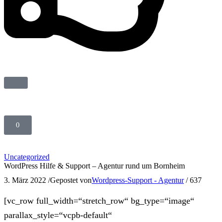
0
Uncategorized
WordPress Hilfe & Support – Agentur rund um Bornheim
3. März 2022
/
Gepostet von
Wordpress-Support - Agentur
/
637
[vc_row full_width=“stretch_row“ bg_type=“image“
parallax_style=“vcpb-default“