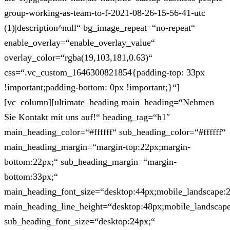
group-working-as-team-to-f-2021-08-26-15-56-41-utc
(1)|description^null“ bg_image_repeat=“no-repeat“
enable_overlay=“enable_overlay_value“
overlay_color=“rgba(19,103,181,0.63)“
css=“.vc_custom_1646300821854{padding-top: 33px
!important;padding-bottom: 0px !important;}“]
[vc_column][ultimate_heading main_heading=“Nehmen
Sie Kontakt mit uns auf!“ heading_tag=“h1″
main_heading_color=“#ffffff“ sub_heading_color=“#ffffff“
main_heading_margin=“margin-top:22px;margin-
bottom:22px;“ sub_heading_margin=“margin-
bottom:33px;“
main_heading_font_size=“desktop:44px;mobile_landscape:
main_heading_line_height=“desktop:48px;mobile_landscape
sub_heading_font_size=“desktop:24px;“