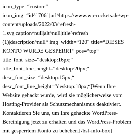
icon_type=“custom“
icon_img=“id^17061|url^https://www.wp-rockets.de/wp-
content/uploads/2022/03/refresh-
1.svg|caption^null|alt^null|title^refresh
(1)|description^null“ img_width=“120″ title=“DIESES
KONTO WURDE GESPERRT“ pos=“top“
title_font_size=“desktop:16px;“
title_font_line_height=“desktop:20px;“
desc_font_size=“desktop:15px;“
desc_font_line_height=“desktop:18px;“]Wenn Ihre
Website gehackt wurde, wird sie möglicherweise vom
Hosting-Provider als Schutzmechanismus deaktiviert.
Kontaktieren Sie uns, um Ihre gehackte WordPress-
Bereinigung jetzt zu erhalten und das WordPress-Problem
mit gesperrtem Konto zu beheben.[/bsf-info-box]