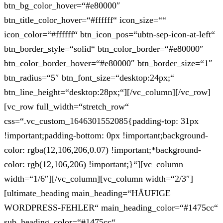
btn_bg_color_hover=“#e80000″
btn_title_color_hover=“#ffffff“ icon_size=““
icon_color=“#ffffff“ btn_icon_pos=“ubtn-sep-icon-at-left“
btn_border_style=“solid“ btn_color_border=“#e80000″
btn_color_border_hover=“#e80000″ btn_border_size=“1″
btn_radius=“5″ btn_font_size=“desktop:24px;“
btn_line_height=“desktop:28px;“][/vc_column][/vc_row]
[vc_row full_width=“stretch_row“
css=“.vc_custom_1646301552085{padding-top: 31px
!important;padding-bottom: 0px !important;background-
color: rgba(12,106,206,0.07) !important;*background-
color: rgb(12,106,206) !important;}“][vc_column
width=“1/6″][/vc_column][vc_column width=“2/3″]
[ultimate_heading main_heading=“HÄUFIGE
WORDPRESS-FEHLER“ main_heading_color=“#1475cc“
sub_heading_color=“#1475cc“