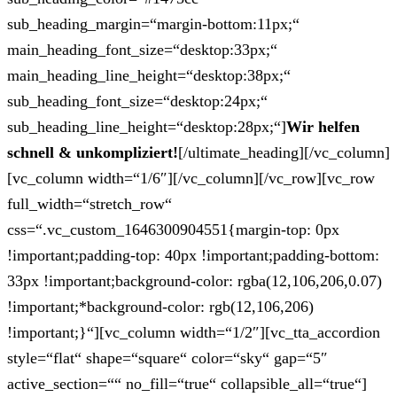
sub_heading_margin=“margin-bottom:11px;“
main_heading_font_size=“desktop:33px;“
main_heading_line_height=“desktop:38px;“
sub_heading_font_size=“desktop:24px;“
sub_heading_line_height=“desktop:28px;“]
Wir helfen
schnell & unkompliziert!
[/ultimate_heading][/vc_column]
[vc_column width=“1/6″][/vc_column][/vc_row][vc_row
full_width=“stretch_row“
css=“.vc_custom_1646300904551{margin-top: 0px
!important;padding-top: 40px !important;padding-bottom:
33px !important;background-color: rgba(12,106,206,0.07)
!important;*background-color: rgb(12,106,206)
!important;}“][vc_column width=“1/2″][vc_tta_accordion
style=“flat“ shape=“square“ color=“sky“ gap=“5″
active_section=““ no_fill=“true“ collapsible_all=“true“]