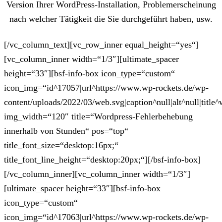
Version Ihrer WordPress-Installation, Problemerscheinung
nach welcher Tätigkeit die Sie durchgeführt haben, usw.
[/vc_column_text][vc_row_inner equal_height=“yes“]
[vc_column_inner width=“1/3″][ultimate_spacer
height=“33″][bsf-info-box icon_type=“custom“
icon_img=“id^17057|url^https://www.wp-rockets.de/wp-
content/uploads/2022/03/web.svg|caption^null|alt^null|title^
img_width=“120″ title=“Wordpress-Fehlerbehebung
innerhalb von Stunden“ pos=“top“
title_font_size=“desktop:16px;“
title_font_line_height=“desktop:20px;“][/bsf-info-box]
[/vc_column_inner][vc_column_inner width=“1/3″]
[ultimate_spacer height=“33″][bsf-info-box
icon_type=“custom“
icon_img=“id^17063|url^https://www.wp-rockets.de/wp-