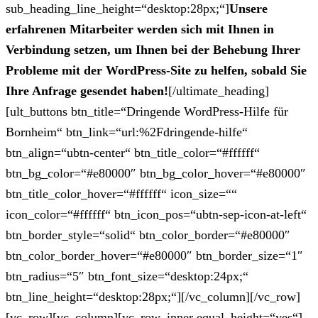
sub_heading_line_height=“desktop:28px;“]
Unsere
erfahrenen Mitarbeiter werden sich mit Ihnen in
Verbindung setzen, um Ihnen bei der Behebung Ihrer
Probleme mit der WordPress-Site zu helfen, sobald Sie
Ihre Anfrage gesendet haben!
[/ultimate_heading]
[ult_buttons btn_title=“Dringende WordPress-Hilfe für
Bornheim“ btn_link=“url:%2Fdringende-hilfe“
btn_align=“ubtn-center“ btn_title_color=“#ffffff“
btn_bg_color=“#e80000″ btn_bg_color_hover=“#e80000″
btn_title_color_hover=“#ffffff“ icon_size=““
icon_color=“#ffffff“ btn_icon_pos=“ubtn-sep-icon-at-left“
btn_border_style=“solid“ btn_color_border=“#e80000″
btn_color_border_hover=“#e80000″ btn_border_size=“1″
btn_radius=“5″ btn_font_size=“desktop:24px;“
btn_line_height=“desktop:28px;“][/vc_column][/vc_row]
[vc_row][vc_column][vc_row_inner equal_height=“yes“]