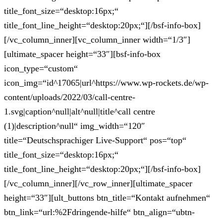
title_font_size=“desktop:16px;“
title_font_line_height=“desktop:20px;“][/bsf-info-box]
[/vc_column_inner][vc_column_inner width=“1/3″]
[ultimate_spacer height=“33″][bsf-info-box
icon_type=“custom“
icon_img=“id^17065|url^https://www.wp-rockets.de/wp-
content/uploads/2022/03/call-centre-
1.svg|caption^null|alt^null|title^call centre
(1)|description^null“ img_width=“120″
title=“Deutschsprachiger Live-Support“ pos=“top“
title_font_size=“desktop:16px;“
title_font_line_height=“desktop:20px;“][/bsf-info-box]
[/vc_column_inner][/vc_row_inner][ultimate_spacer
height=“33″][ult_buttons btn_title=“Kontakt aufnehmen“
btn_link=“url:%2Fdringende-hilfe“ btn_align=“ubtn-