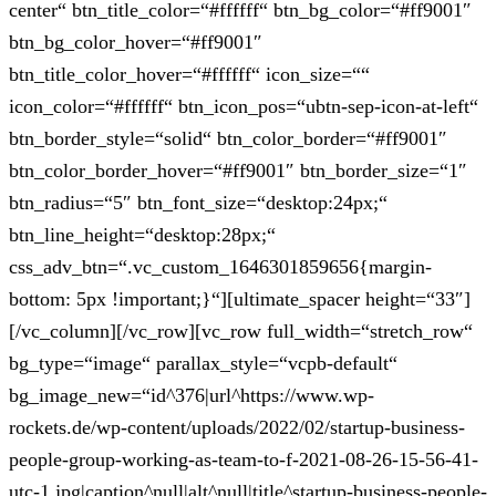
center“ btn_title_color=“#ffffff“ btn_bg_color=“#ff9001″
btn_bg_color_hover=“#ff9001″
btn_title_color_hover=“#ffffff“ icon_size=““
icon_color=“#ffffff“ btn_icon_pos=“ubtn-sep-icon-at-left“
btn_border_style=“solid“ btn_color_border=“#ff9001″
btn_color_border_hover=“#ff9001″ btn_border_size=“1″
btn_radius=“5″ btn_font_size=“desktop:24px;“
btn_line_height=“desktop:28px;“
css_adv_btn=“.vc_custom_1646301859656{margin-
bottom: 5px !important;}“][ultimate_spacer height=“33″]
[/vc_column][/vc_row][vc_row full_width=“stretch_row“
bg_type=“image“ parallax_style=“vcpb-default“
bg_image_new=“id^376|url^https://www.wp-
rockets.de/wp-content/uploads/2022/02/startup-business-
people-group-working-as-team-to-f-2021-08-26-15-56-41-
utc-1.jpg|caption^null|alt^null|title^startup-business-people-