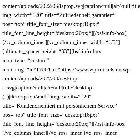
content/uploads/2022/03/laptop.svg|caption^null|alt^null|titl
img_width=“120″ title=“Zufriedenheit garantiert“
pos=“top“ title_font_size=“desktop:16px;“
title_font_line_height=“desktop:20px;“][/bsf-info-box]
[/vc_column_inner][vc_column_inner width=“1/3″]
[ultimate_spacer height=“33″][bsf-info-box
icon_type=“custom“
icon_img=“id^17064|url^https://www.wp-rockets.de/wp-
content/uploads/2022/03/desktop-
1.svg|caption^null|alt^null|title^desktop
(1)|description^null“ img_width=“120″
title=“Kundenorientiert mit persönlichem Service“
pos=“top“ title_font_size=“desktop:16px;“
title_font_line_height=“desktop:20px;“][/bsf-info-box]
[/vc_column_inner][/vc_row_inner][vc_row_inner]