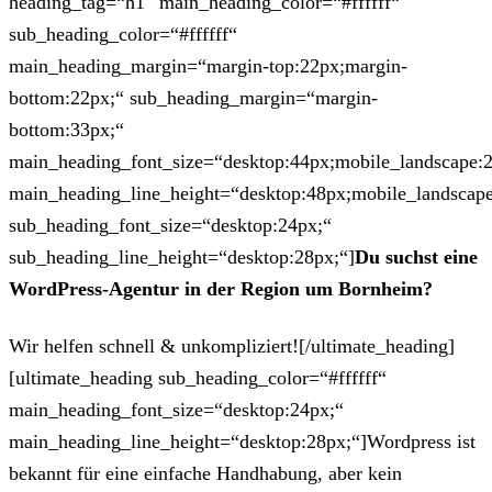
heading_tag=“h1″ main_heading_color=“#ffffff“
sub_heading_color=“#ffffff“
main_heading_margin=“margin-top:22px;margin-
bottom:22px;“ sub_heading_margin=“margin-
bottom:33px;“
main_heading_font_size=“desktop:44px;mobile_landscape:
main_heading_line_height=“desktop:48px;mobile_landscape
sub_heading_font_size=“desktop:24px;“
sub_heading_line_height=“desktop:28px;“]
Du suchst eine
WordPress-Agentur in der Region um Bornheim?
Wir helfen schnell & unkompliziert![/ultimate_heading]
[ultimate_heading sub_heading_color=“#ffffff“
main_heading_font_size=“desktop:24px;“
main_heading_line_height=“desktop:28px;“]Wordpress ist
bekannt für eine einfache Handhabung, aber kein