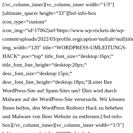
[/vc_column_inner][vc_column_inner width=“1/3″]
[ultimate_spacer height=“33″][bsf-info-box
icon_type=“custom“
icon_img=“id^17062|url^https://www.wp-rockets.de/wp-
content/uploads/2022/03/profile.svg|caption^null|alt^null|titl
img_width=“120″ title=“WORDPRESS-UMLEITUNGS-
HACK“ pos=“top“ title_font_size=“desktop:16px;“
title_font_line_height=“desktop:20px;“
desc_font_size=“desktop:15px;“
desc_font_line_height=“desktop:18px;“]Leitet Ihre
WordPress-Site auf Spam-Sites um? Dies wird durch
Malware auf der WordPress-Site verursacht. Wir können
Ihnen helfen, den WordPress Redirect Hack zu beheben
und Malware von Ihrer Website zu entfernen.[/bsf-info-
box][/vc_column_inner][vc_column_inner width=“1/3″]