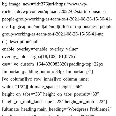
bg_image_new=“id^376|url^https://www.wp-
rockets.de/wp-content/uploads/2022/02/startup-business-
people-group-working-as-team-to-f-2021-08-26-15-56-41-
utc-1.jpg|caption^null|alt^null|title^startup-business-people-
group-working-as-team-to-f-2021-08-26-15-56-41-utc
(1)|description^null“
enable_overlay=“enable_overlay_value“
overlay_color=“rgba(18,102,181,0.75)“
css=“.vc_custom_1644330083320{padding-top: 22px
!important;padding-bottom: 33px !important;}“]
[vc_column][vc_row_inner][vc_column_inner
width=“1/2″][ultimate_spacer height=“66″
height_on_tabs=“33″ height_on_tabs_portrait=“33″
height_on_mob_landscape=“22″ height_on_mob=“22″]
[ultimate_heading main_heading=“Wordpress Probleme?“