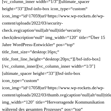
[vc_column_inner width=“1/3″][ultimate_spacer
height=“33″][bsf-info-box icon_type=“custom“
icon_img=“id^17059|url^https://www.wp-rockets.de/wp-
content/uploads/2022/03/security-
check.svg|caption^null|alt^null|title^security
check|description^null“ img_width=“120″ title=“Über 15
Jahre WordPress-Entwickler“ pos=“top“
title_font_size=“desktop:16px;“
title_font_line_height=“desktop:20px;“][/bsf-info-box]
[/vc_column_inner][vc_column_inner width=“1/3″]
[ultimate_spacer height=“33″][bsf-info-box
icon_type=“custom“
icon_img=“id^17058|url^https://www.wp-rockets.de/wp-
content/uploads/2022/03/thumb.svg|caption^null|alt^null|tit
img_width=“120″ title=“Hervorragende Kommunikation
während des gesamten Prozesses“ pos=“top“