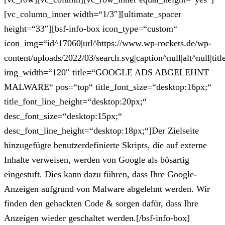
[vc_column_inner width=“1/3″][ultimate_spacer
height=“33″][bsf-info-box icon_type=“custom“
icon_img=“id^17060|url^https://www.wp-rockets.de/wp-
content/uploads/2022/03/search.svg|caption^null|alt^null|titl
img_width=“120″ title=“GOOGLE ADS ABGELEHNT
MALWARE“ pos=“top“ title_font_size=“desktop:16px;“
title_font_line_height=“desktop:20px;“
desc_font_size=“desktop:15px;“
desc_font_line_height=“desktop:18px;“]Der Zielseite
hinzugefügte benutzerdefinierte Skripts, die auf externe
Inhalte verweisen, werden von Google als bösartig
eingestuft. Dies kann dazu führen, dass Ihre Google-
Anzeigen aufgrund von Malware abgelehnt werden. Wir
finden den gehackten Code & sorgen dafür, dass Ihre
Anzeigen wieder geschaltet werden.[/bsf-info-box]