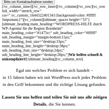
[/vc_column_inner][/vc_row_inner][/vc_column][/vc_row][vc_row
full_width=“stretch_row“
css=“.vc_custom_1644322401341{background-color: #ffffff
!important;}“][vc_column][ultimate_spacer height=“33″]
[ultimate_heading main_heading=“WORDPRESS-HILFE durch
WP-Agentur für die Region Bornheim“
main_heading_color=“#1475cc“ sub_heading_color=“#ffffff“
sub_heading_margin=“margin-bottom:11px;“
main_heading_font_size=“desktop:33px;“
main_heading_line_height=“desktop:38px;“
sub_heading_font_size=“desktop:24px;“
sub_heading_line_height=“desktop:28px;“]
Wir helfen schnell &
unkompliziert!
[/ultimate_heading][vc_column_text]
Egal um welches Problem es sich handelt –
in 15 Jahren haben wir mit WordPress noch jedes Problem
in den Griff bekommen und die richtige Lösung gefunden.
Lassen Sie uns helfen und teilen Sie mit uns alle nötigen
Details
, die Sie kennen.