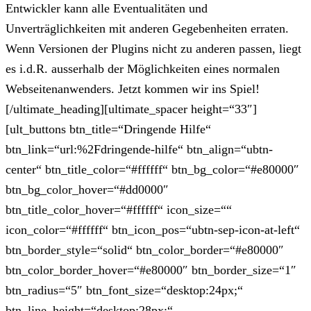
Entwickler kann alle Eventualitäten und
Unverträglichkeiten mit anderen Gegebenheiten erraten.
Wenn Versionen der Plugins nicht zu anderen passen, liegt
es i.d.R. ausserhalb der Möglichkeiten eines normalen
Webseitenanwenders. Jetzt kommen wir ins Spiel!
[/ultimate_heading][ultimate_spacer height=“33″]
[ult_buttons btn_title=“Dringende Hilfe“
btn_link=“url:%2Fdringende-hilfe“ btn_align=“ubtn-
center“ btn_title_color=“#ffffff“ btn_bg_color=“#e80000″
btn_bg_color_hover=“#dd0000″
btn_title_color_hover=“#ffffff“ icon_size=““
icon_color=“#ffffff“ btn_icon_pos=“ubtn-sep-icon-at-left“
btn_border_style=“solid“ btn_color_border=“#e80000″
btn_color_border_hover=“#e80000″ btn_border_size=“1″
btn_radius=“5″ btn_font_size=“desktop:24px;“
btn_line_height=“desktop:28px;“