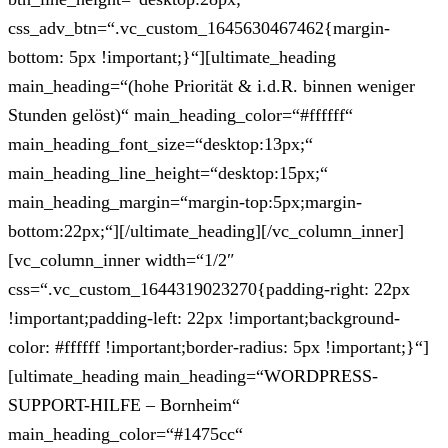
css_adv_btn=“.vc_custom_1645630467462{margin-
bottom: 5px !important;}“][ultimate_heading
main_heading=“(hohe Priorität & i.d.R. binnen weniger
Stunden gelöst)“ main_heading_color=“#ffffff“
main_heading_font_size=“desktop:13px;“
main_heading_line_height=“desktop:15px;“
main_heading_margin=“margin-top:5px;margin-
bottom:22px;“][/ultimate_heading][/vc_column_inner]
[vc_column_inner width=“1/2″
css=“.vc_custom_1644319023270{padding-right: 22px
!important;padding-left: 22px !important;background-
color: #ffffff !important;border-radius: 5px !important;}“]
[ultimate_heading main_heading=“WORDPRESS-
SUPPORT-HILFE – Bornheim“
main_heading_color=“#1475cc“