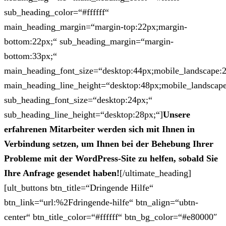
sub_heading_color=“#ffffff“
main_heading_margin=“margin-top:22px;margin-
bottom:22px;“ sub_heading_margin=“margin-
bottom:33px;“
main_heading_font_size=“desktop:44px;mobile_landscape:
main_heading_line_height=“desktop:48px;mobile_landscape
sub_heading_font_size=“desktop:24px;“
sub_heading_line_height=“desktop:28px;“]
Unsere
erfahrenen Mitarbeiter werden sich mit Ihnen in
Verbindung setzen, um Ihnen bei der Behebung Ihrer
Probleme mit der WordPress-Site zu helfen, sobald Sie
Ihre Anfrage gesendet haben!
[/ultimate_heading]
[ult_buttons btn_title=“Dringende Hilfe“
btn_link=“url:%2Fdringende-hilfe“ btn_align=“ubtn-
center“ btn_title_color=“#ffffff“ btn_bg_color=“#e80000″