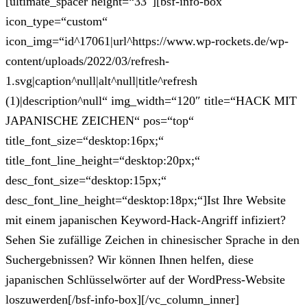
[ultimate_spacer height=“33″][bsf-info-box
icon_type=“custom“
icon_img=“id^17061|url^https://www.wp-rockets.de/wp-
content/uploads/2022/03/refresh-
1.svg|caption^null|alt^null|title^refresh
(1)|description^null“ img_width=“120″ title=“HACK MIT
JAPANISCHE ZEICHEN“ pos=“top“
title_font_size=“desktop:16px;“
title_font_line_height=“desktop:20px;“
desc_font_size=“desktop:15px;“
desc_font_line_height=“desktop:18px;“]Ist Ihre Website
mit einem japanischen Keyword-Hack-Angriff infiziert?
Sehen Sie zufällige Zeichen in chinesischer Sprache in den
Suchergebnissen? Wir können Ihnen helfen, diese
japanischen Schlüsselwörter auf der WordPress-Website
loszuwerden[/bsf-info-box][/vc_column_inner]