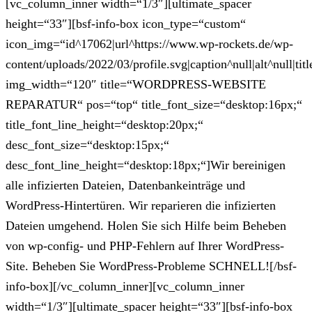
[vc_column_inner width=“1/3″][ultimate_spacer
height=“33″][bsf-info-box icon_type=“custom“
icon_img=“id^17062|url^https://www.wp-rockets.de/wp-
content/uploads/2022/03/profile.svg|caption^null|alt^null|titl
img_width=“120″ title=“WORDPRESS-WEBSITE
REPARATUR“ pos=“top“ title_font_size=“desktop:16px;“
title_font_line_height=“desktop:20px;“
desc_font_size=“desktop:15px;“
desc_font_line_height=“desktop:18px;“]Wir bereinigen
alle infizierten Dateien, Datenbankeinträge und
WordPress-Hintertüren. Wir reparieren die infizierten
Dateien umgehend. Holen Sie sich Hilfe beim Beheben
von wp-config- und PHP-Fehlern auf Ihrer WordPress-
Site. Beheben Sie WordPress-Probleme SCHNELL![/bsf-
info-box][/vc_column_inner][vc_column_inner
width=“1/3″][ultimate_spacer height=“33″][bsf-info-box