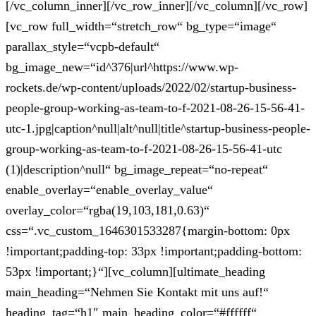
[/vc_column_inner][/vc_row_inner][/vc_column][/vc_row]
[vc_row full_width=“stretch_row“ bg_type=“image“
parallax_style=“vcpb-default“
bg_image_new=“id^376|url^https://www.wp-
rockets.de/wp-content/uploads/2022/02/startup-business-
people-group-working-as-team-to-f-2021-08-26-15-56-41-
utc-1.jpg|caption^null|alt^null|title^startup-business-people-
group-working-as-team-to-f-2021-08-26-15-56-41-utc
(1)|description^null“ bg_image_repeat=“no-repeat“
enable_overlay=“enable_overlay_value“
overlay_color=“rgba(19,103,181,0.63)“
css=“.vc_custom_1646301533287{margin-bottom: 0px
!important;padding-top: 33px !important;padding-bottom:
53px !important;}“][vc_column][ultimate_heading
main_heading=“Nehmen Sie Kontakt mit uns auf!“
heading_tag=“h1″ main_heading_color=“#ffffff“