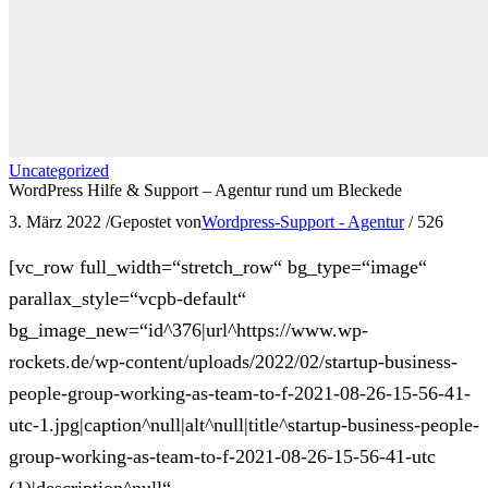
Uncategorized
WordPress Hilfe & Support – Agentur rund um Bleckede
3. März 2022
/
Gepostet von
Wordpress-Support - Agentur
/
526
[vc_row full_width=“stretch_row“ bg_type=“image“
parallax_style=“vcpb-default“
bg_image_new=“id^376|url^https://www.wp-
rockets.de/wp-content/uploads/2022/02/startup-business-
people-group-working-as-team-to-f-2021-08-26-15-56-41-
utc-1.jpg|caption^null|alt^null|title^startup-business-people-
group-working-as-team-to-f-2021-08-26-15-56-41-utc