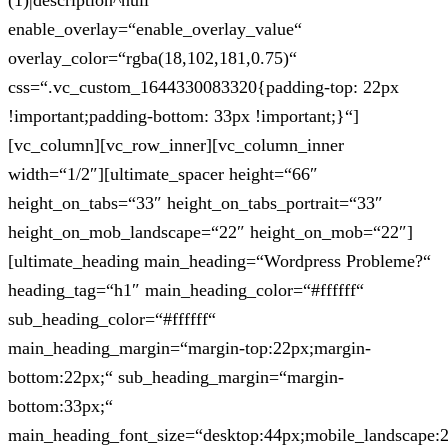
(1)|description^null“
enable_overlay=“enable_overlay_value“
overlay_color=“rgba(18,102,181,0.75)“
css=“.vc_custom_1644330083320{padding-top: 22px
!important;padding-bottom: 33px !important;}“]
[vc_column][vc_row_inner][vc_column_inner
width=“1/2″][ultimate_spacer height=“66″
height_on_tabs=“33″ height_on_tabs_portrait=“33″
height_on_mob_landscape=“22″ height_on_mob=“22″]
[ultimate_heading main_heading=“Wordpress Probleme?“
heading_tag=“h1″ main_heading_color=“#ffffff“
sub_heading_color=“#ffffff“
main_heading_margin=“margin-top:22px;margin-
bottom:22px;“ sub_heading_margin=“margin-
bottom:33px;“
main_heading_font_size=“desktop:44px;mobile_landscape: