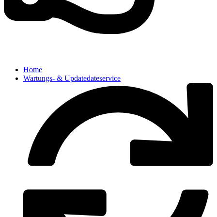
Home
Wartungs- & Updatedateservice