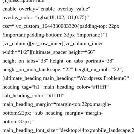
(1)|description^null“
enable_overlay=“enable_overlay_value“
overlay_color=“rgba(18,102,181,0.75)“
css=“.vc_custom_1644330083320{padding-top: 22px
!important;padding-bottom: 33px !important;}“]
[vc_column][vc_row_inner][vc_column_inner
width=“1/2″][ultimate_spacer height=“66″
height_on_tabs=“33″ height_on_tabs_portrait=“33″
height_on_mob_landscape=“22″ height_on_mob=“22″]
[ultimate_heading main_heading=“Wordpress Probleme?“
heading_tag=“h1″ main_heading_color=“#ffffff“
sub_heading_color=“#ffffff“
main_heading_margin=“margin-top:22px;margin-
bottom:22px;“ sub_heading_margin=“margin-
bottom:33px;“
main_heading_font_size=“desktop:44px;mobile_landscape: