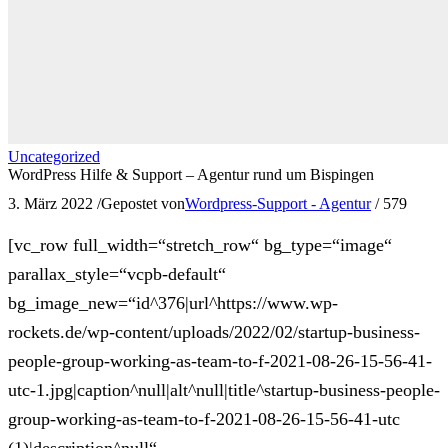
Uncategorized
WordPress Hilfe & Support – Agentur rund um Bispingen
3. März 2022
/
Gepostet von
Wordpress-Support - Agentur
/
579
[vc_row full_width=“stretch_row“ bg_type=“image“
parallax_style=“vcpb-default“
bg_image_new=“id^376|url^https://www.wp-
rockets.de/wp-content/uploads/2022/02/startup-business-
people-group-working-as-team-to-f-2021-08-26-15-56-41-
utc-1.jpg|caption^null|alt^null|title^startup-business-people-
group-working-as-team-to-f-2021-08-26-15-56-41-utc