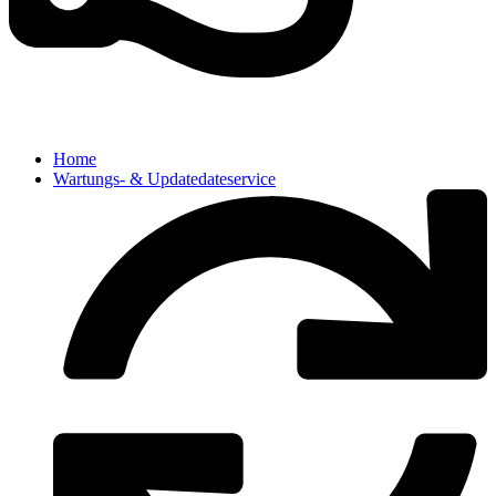
Home
Wartungs- & Updatedateservice