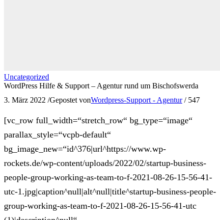
Uncategorized
WordPress Hilfe & Support – Agentur rund um Bischofswerda
3. März 2022
/
Gepostet von
Wordpress-Support - Agentur
/
547
[vc_row full_width=“stretch_row“ bg_type=“image“
parallax_style=“vcpb-default“
bg_image_new=“id^376|url^https://www.wp-
rockets.de/wp-content/uploads/2022/02/startup-business-
people-group-working-as-team-to-f-2021-08-26-15-56-41-
utc-1.jpg|caption^null|alt^null|title^startup-business-people-
group-working-as-team-to-f-2021-08-26-15-56-41-utc