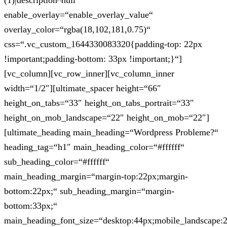
(1)|description^null“
enable_overlay=“enable_overlay_value“
overlay_color=“rgba(18,102,181,0.75)“
css=“.vc_custom_1644330083320{padding-top: 22px
!important;padding-bottom: 33px !important;}“]
[vc_column][vc_row_inner][vc_column_inner
width=“1/2″][ultimate_spacer height=“66″
height_on_tabs=“33″ height_on_tabs_portrait=“33″
height_on_mob_landscape=“22″ height_on_mob=“22″]
[ultimate_heading main_heading=“Wordpress Probleme?“
heading_tag=“h1″ main_heading_color=“#ffffff“
sub_heading_color=“#ffffff“
main_heading_margin=“margin-top:22px;margin-
bottom:22px;“ sub_heading_margin=“margin-
bottom:33px;“
main_heading_font_size=“desktop:44px;mobile_landscape: