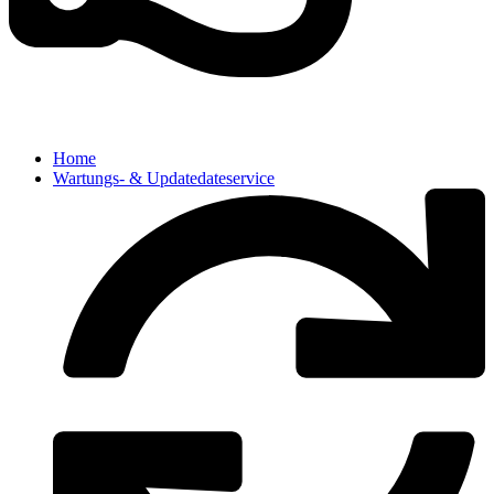
Home
Wartungs- & Updatedateservice